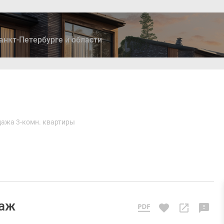
анкт-Петербурге и области
ры
Дома и коттеджи
Ипотека
Медиа
Консультация
ажа 3-комн. квартиры
таж