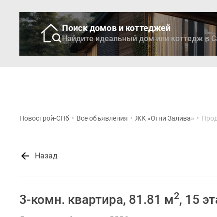
Поиск домов и коттеджей
Найдите идеальный дом или коттедж в С
Новостройки
Кварти
Новострой-СПб
•
Все объявления
•
ЖК «Огни Залива»
•
Прод
Назад
2
3-комн. квартира, 81.81 м
, 15 э