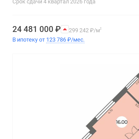
Срок сдачи 4 квартал 2026 года
24 481 000
₽
299 242
₽
/м
2
В ипотеку от
123 786
₽
/мес.