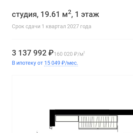
2
студия, 19.61 м
, 1 этаж
Срок сдачи 1 квартал 2027 года
3 137 992
₽
160 020
₽
/м
2
В ипотеку от
15 049
₽
/мес.