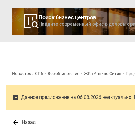
Поиск бизнес центров
Найдите современный офис в деловых ра
Новостройки
Кварти
Новострой-СПб
•
Все объявления
•
ЖК «Аннино Сити»
•
Прод
Данное предложение на 06.08.2026 неактуально.
Назад