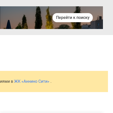
Перейти к поиску
Войти
ниями в
ЖК «Аннино Сити»
.