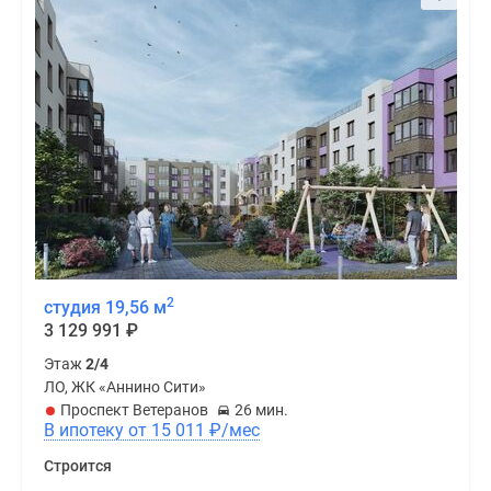
2
студия 19,56 м
3 129 991
₽
Этаж
2/4
ЛО, ЖК «Аннино Сити»
Проспект Ветеранов
26 мин.
В ипотеку от 15 011
₽
/мес
Строится