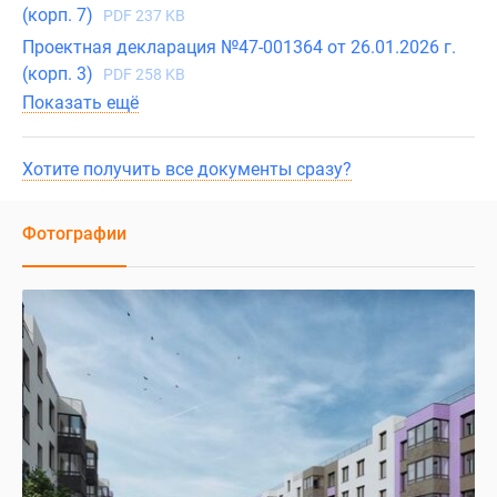
(корп. 7)
PDF 237 KB
Проектная декларация №47-001364 от 26.01.2026 г.
(корп. 3)
PDF 258 KB
Показать ещё
Хотите получить все документы сразу?
Фотографии