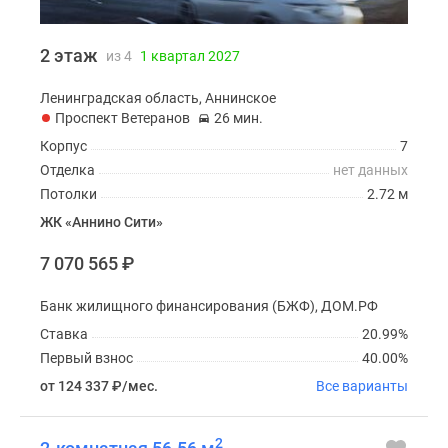
2 этаж
из 4
1 квартал 2027
Ленинградская область, Аннинское
Проспект Ветеранов
26 мин.
Корпус
7
Отделка
нет данных
Потолки
2.72 м
ЖК «Аннино Сити»
7 070 565
₽
Банк жилищного финансирования (БЖФ), ДОМ.РФ
Ставка
20.99%
Первый взнос
40.00%
от 124 337
₽
/мес.
Все варианты
2