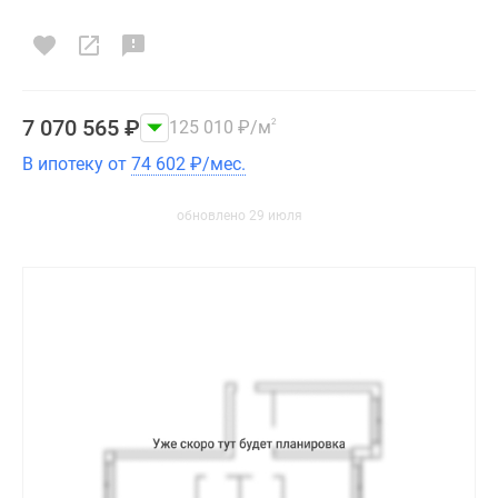
7 070 565
₽
125 010
₽
/м
2
В ипотеку от
74 602
₽
/мес.
обновлено 29 июля