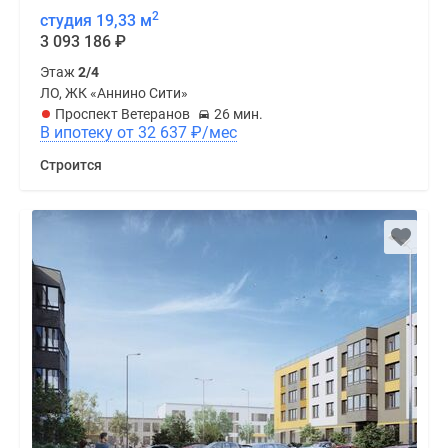
2
студия 19,33 м
3 093 186
₽
Этаж
2/4
ЛО, ЖК «Аннино Сити»
Проспект Ветеранов
26 мин.
В ипотеку от 32 637
₽
/мес
Строится