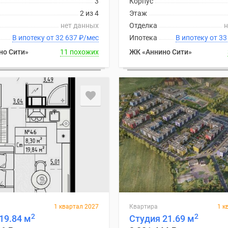
3
Корпус
2 из 4
Этаж
нет данных
Отделка
н
В ипотеку от 32 637
₽
/мес
Ипотека
В ипоте
но Сити»
11 похожих
ЖК «Аннино Сити»
1 квартал 2027
Квартира
1 к
2
2
19.84 м
Студия 21.69 м