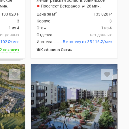
инское
Ленинградская область, Аннинское
 мин.
Проспект Ветеранов
26 мин.
2
133 020
₽
Цена за м
133 020
₽
3
Корпус
3
1 из 4
Этаж
1 из 4
ет данных
Отделка
нет данных
ку от 35 102
₽
/мес
Ипотека
В ипотеку от 35 116
₽
/мес
2 похожих
ЖК «Аннино Сити»