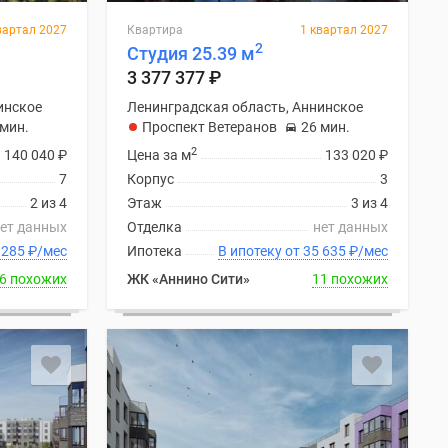
вартал 2027
Квартира
1 квартал 2027
2
Студия 25.39 м
3 377 377
₽
инское
Ленинградская область, Аннинское
 мин.
Проспект Ветеранов
26 мин.
2
140 040
₽
Цена за м
133 020
₽
7
Корпус
3
2 из 4
Этаж
3 из 4
ет данных
Отделка
нет данных
ку от 35 285
₽
/мес
Ипотека
В ипотеку от 35 635
₽
/мес
6 похожих
ЖК «Аннино Сити»
11 похожих