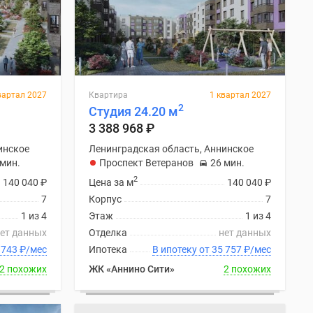
вартал 2027
Квартира
1 квартал 2027
2
Студия 24.20 м
3 388 968
₽
инское
Ленинградская область, Аннинское
 мин.
Проспект Ветеранов
26 мин.
2
140 040
₽
Цена за м
140 040
₽
7
Корпус
7
1 из 4
Этаж
1 из 4
ет данных
Отделка
нет данных
ку от 35 743
₽
/мес
Ипотека
В ипотеку от 35 757
₽
/мес
2 похожих
ЖК «Аннино Сити»
2 похожих