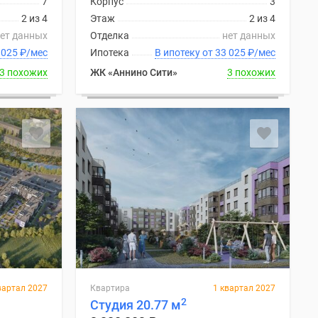
7
Корпус
3
2 из 4
Этаж
2 из 4
ет данных
Отделка
нет данных
ку от 33 025
₽
/мес
Ипотека
В ипотеку от 33 025
₽
/мес
3 похожих
ЖК «Аннино Сити»
3 похожих
вартал 2027
Квартира
1 квартал 2027
2
Студия 20.77 м