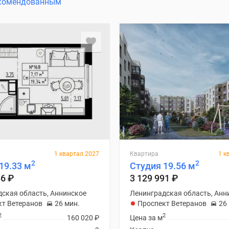
комендованным
1 квартал 2027
Квартира
1 к
2
2
19.33 м
Студия 19.56 м
86
₽
3 129 991
₽
ская область, Аннинское
Ленинградская область, Анн
кт Ветеранов
26 мин.
Проспект Ветеранов
26
2
2
160 020
₽
Цена за м