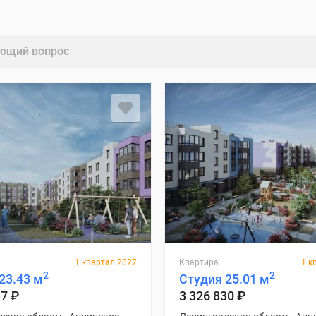
ющий вопрос
1 квартал 2027
Квартира
1 к
2
2
23.43 м
Студия 25.01 м
37
₽
3 326 830
₽