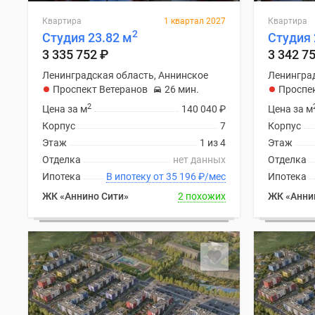
Квартира
1 квартал 2027
Квартира
2
Студия 23.82 м
Студия 
3 335 752
₽
3 342 7
Ленинградская область, Аннинское
Ленинград
Проспект Ветеранов
26 мин.
Проспе
2
Цена за м
140 040
₽
Цена за м
Корпус
7
Корпус
Этаж
1 из 4
Этаж
Отделка
нет данных
Отделка
Ипотека
В ипотеку от 35 196
₽
/мес
Ипотека
ЖК «Аннино Сити»
2 похожих
ЖК «Анни