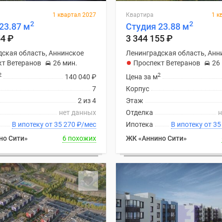
1 квартал 2027
Квартира
1 к
2
2
23.87 м
Студия 23.88 м
54
₽
3 344 155
₽
ская область, Аннинское
Ленинградская область, Анн
кт Ветеранов
26 мин.
Проспект Ветеранов
26
2
2
140 040
₽
Цена за м
7
Корпус
2 из 4
Этаж
нет данных
Отделка
н
В ипотеку от 35 270
₽
/мес
Ипотека
В ипоте
но Сити»
6 похожих
ЖК «Аннино Сити»