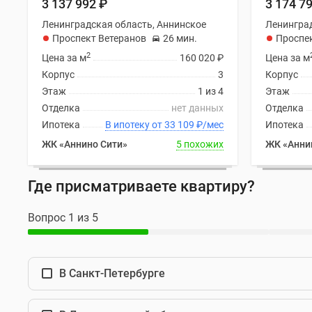
3 137 992
₽
3 174 7
Ипотечный
калькулятор
Ленинградская область, Аннинское
Ленинград
Новости
Проспект Ветеранов
26 мин.
Проспе
недвижимости
2
Цена за м
160 020
₽
Цена за м
Новостройки
Ленинградской
Корпус
3
Корпус
области
Этаж
1 из 4
Этаж
ИТ-
Отделка
нет данных
Отделка
ипотека
Ипотека
В ипотеку от 33 109
₽
/мес
Ипотека
Квартиры
со
ЖК «Аннино Сити»
5 похожих
ЖК «Анни
скидками
до
Где присматриваете квартиру?
25%
Новостройки
премиум-
Вопрос 1 из 5
класса
Новостройки
бизнес-
класса
В Санкт-Петербурге
Дома
и
коттеджи