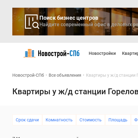
Поиск бизнес центров
Найдите современный офис в деловых ра
Новостройки
Квартиры
Новостройки
Кварти
Ипотека
Медиа
О
Новострой-СПб
•
Все объявления
•
Квартиры у ж/д станции 
проекте
Контакты
Реклама
Квартиры у ж/д станции Горело
на
сайте
Vk
Дзен
Продавцы
Срок сдачи
Комнатность
Стоимость
Площадь
Ф
и
застройщики