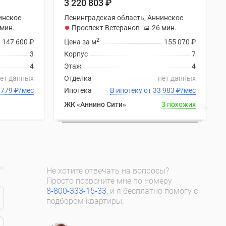
3 220 803
₽
инское
Ленинградская область, Аннинское
 мин.
Проспект Ветеранов
26 мин.
2
147 600
₽
Цена за м
155 070
₽
3
Корпус
7
4
Этаж
4
ет данных
Отделка
нет данных
ку от 33 779
₽
/мес
Ипотека
В ипотеку от 33 983
₽
/мес
ЖК «Аннино Сити»
3 похожих
Не хотите отвечать на вопросы?
Просто позвоните мне по номеру
8-800-333-15-33
, и я бесплатно помогу с
подбором квартиры.