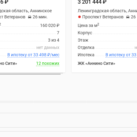
96
₽
3 201 444
₽
ская область, Аннинское
Ленинградская область, Анн
кт Ветеранов
26 мин.
Проспект Ветеранов
26
2
2
160 020
₽
Цена за м
7
Корпус
3 из 4
Этаж
нет данных
Отделка
н
В ипотеку от 33 498
₽
/мес
Ипотека
В ипоте
но Сити»
12 похожих
ЖК «Аннино Сити»