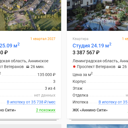
1 квартал 2027
Квартира
1 к
2
2
25.09 м
Студия 24.19 м
50
₽
3 387 567
₽
ская область, Аннинское
Ленинградская область, Анн
кт Ветеранов
26 мин.
Проспект Ветеранов
26
2
2
135 000
₽
Цена за м
3
Корпус
3 из 4
Этаж
нет данных
Отделка
н
В ипотеку от 35 738
₽
/мес
Ипотека
В ипоте
но Сити»
2 похожих
ЖК «Аннино Сити»