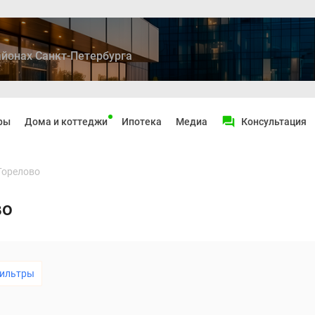
йонах Санкт-Петербурга
ры
Дома и коттеджи
Ипотека
Медиа
Консультация
Горелово
во
ильтры