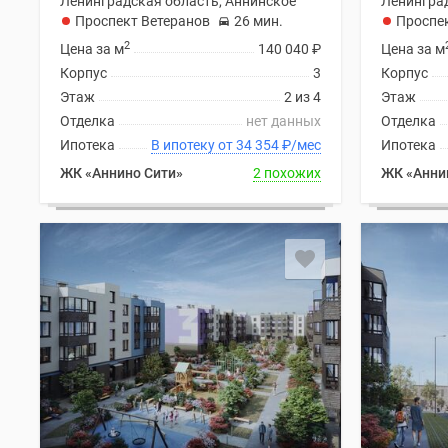
Ленинградская область, Аннинское
Ленинград
у
Проспект Ветеранов
26 мин.
Проспе
водоема
2
Коттеджные
Цена за м
140 040
₽
Цена за м
поселки
Корпус
3
Корпус
в
Этаж
2 из 4
Этаж
ипотеку
Отделка
нет данных
Отделка
Бизнес-
Ипотека
В ипотеку от 34 354
₽
/мес
Ипотека
центры
Коттеджи
ЖК «Аннино Сити»
2 похожих
ЖК «Анни
Траншевая
ипотека
Скидки
и
акции
Макс
Рассрочка