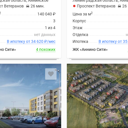
ская область, Аннинское
Ленинградская область, Анн
кт Ветеранов
26 мин.
Проспект Ветеранов
26
2
2
140 040
₽
Цена за м
3
Корпус
1 из 4
Этаж
нет данных
Отделка
н
В ипотеку от 34 620
₽
/мес
Ипотека
В ипоте
но Сити»
4 похожих
ЖК «Аннино Сити»