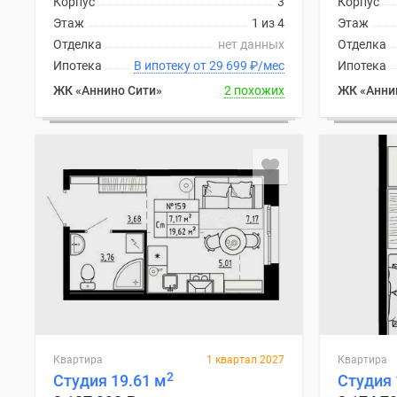
Корпус
3
Корпус
комнатные
Этаж
1 из 4
Этаж
Военная
Отделка
нет данных
Отделка
ипотека
Покупателю
Ипотека
В ипотеку от 29 699
₽
/мес
Ипотека
Новостройки
ЖК «Аннино Сити»
2 похожих
ЖК «Анни
Санкт-
Петербурга
Видеообзор
новостроек
Семейная
ипотека
Аналитика
рынка
Панорамы
новостроек
1-
комнатные
Субсидированная
застройщиком
Мнение
Квартира
1 квартал 2027
Квартира
эксперта
2
Студия 19.61 м
Студия 
Студии