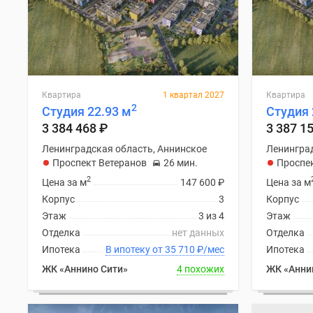
Квартира
1 квартал 2027
Квартира
2
Студия 22.93 м
Студия 
3 384 468
₽
3 387 1
Ленинградская область, Аннинское
Ленинград
Проспект Ветеранов
26 мин.
Проспе
2
Цена за м
147 600
₽
Цена за м
Корпус
3
Корпус
Этаж
3 из 4
Этаж
Отделка
нет данных
Отделка
Ипотека
В ипотеку от 35 710
₽
/мес
Ипотека
ЖК «Аннино Сити»
4 похожих
ЖК «Анни