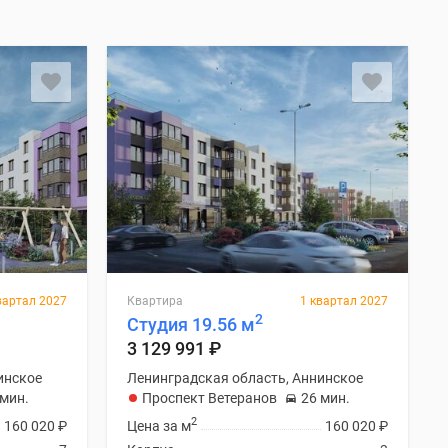
вартал 2027
Квартира
1 квартал 2027
2
Студия 19.56 м
3 129 991
₽
инское
Ленинградская область, Аннинское
 мин.
Проспект Ветеранов
26 мин.
2
160 020
₽
Цена за м
160 020
₽