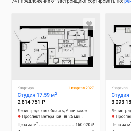
Коммерческие
741 предложение от застройщика сортировать по:
ре
помещения
Квартиры
на
карте
Эксперты
и
авторы
Машино-
места
Специальные
предложения
Апартаменты
Новостройки
на
карте
Квартира
1 квартал 2027
Квартира
2
4-
Студия 17.59 м
Студия 
комнатные
2 814 751
₽
3 093 1
и
Ленинградская область, Аннинское
Ленинград
более
Проспект Ветеранов
26 мин.
Проспе
Готовые
новостройки
2
Цена за м
160 020
₽
Цена за м
3-