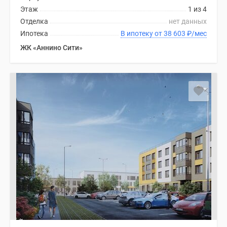
Этаж
1 из 4
Отделка
нет данных
Ипотека
В ипотеку от 38 603
₽
/мес
ЖК «Аннино Сити»