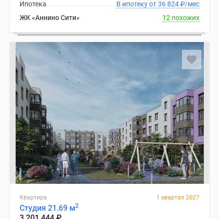
Ипотека
В ипотеку от 36 824
₽
/мес
ЖК «Аннино Сити»
12 похожих
Квартира
1 квартал 2027
2
Студия 21.69 м
3 201 444
₽