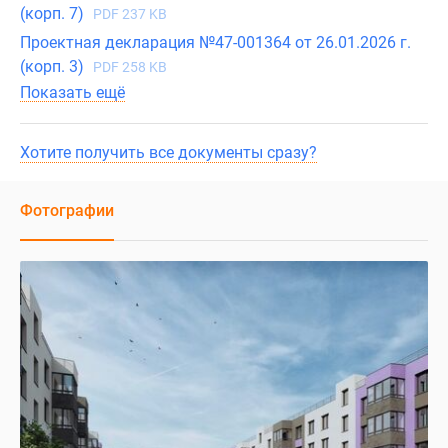
(корп. 7)
PDF 237 KB
Проектная декларация №47-001364 от 26.01.2026 г.
(корп. 3)
PDF 258 KB
Показать ещё
Хотите получить все документы сразу?
Фотографии