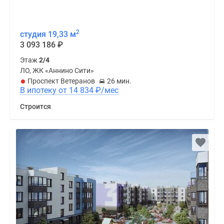
2
студия 19,33 м
3 093 186
₽
Этаж
2/4
ЛО, ЖК «Аннино Сити»
Проспект Ветеранов
26 мин.
В ипотеку от 14 834
₽
/мес
Строится