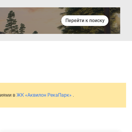
Перейти к поиску
Войти
ниями в
ЖК «Аквилон РекаПарк»
.