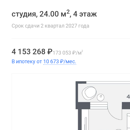
2
студия, 24.00 м
, 4 этаж
Срок сдачи 2 квартал 2027 года
4 153 268
₽
173 053
₽
/м
2
В ипотеку от
10 673
₽
/мес.