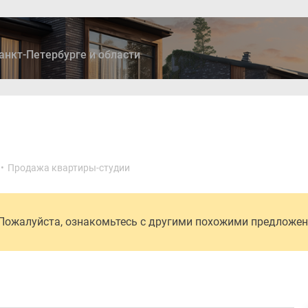
анкт-Петербурге и области
ры
Дома и коттеджи
Ипотека
Медиа
Консультация
•
Продажа квартиры-студии
 Пожалуйста, ознакомьтесь с другими похожими предложе