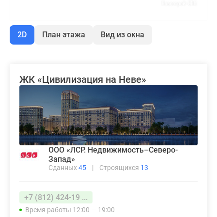
2D
План этажа
Вид из окна
ЖК «Цивилизация на Неве»
ООО «ЛСР. Недвижимость–Северо-
Запад»
Сданных
45
|
Строящихся
13
+7 (812) 424-19 ...
Время работы 12:00 — 19:00