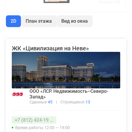
2D
План этажа
Вид из окна
ЖК «Цивилизация на Неве»
ООО «ЛСР. Недвижимость–Северо-
Запад»
Сданных
45
|
Строящихся
13
+7 (812) 424-19 ...
Время работы 12:00 — 19:00