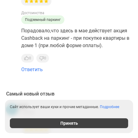
Достоинства
Подземный паркинг
Порадовало,что здесь в мае действует акция
Cashback на паркинг - при покупке квартиры в
доме 1 (при любой форме оплаты).
0
0
Ответить
Самый новый отзыв
Кirill
Сайт использует ваши куки и прочие метаданные.
Подробнее
К
31 июля
Оценка:
Принять