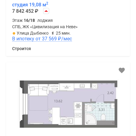
2
студия 19,08 м
7 842 452
₽
Этаж
16/18
лоджия
СПБ, ЖК «Цивилизация на Неве»
Улица Дыбенко
25 мин.
В ипотеку от 37 569
₽
/мес
Строится