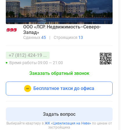
ООО «ЛСР. Недвижимость–Северо-
Запад»
Сданных
45
|
Строящихся
13
+7 (812) 424-19 ...
Время работы 09:00 — 21:00
Заказать обратный звонок
Бесплатное такси до офиса
Задать вопрос
Выбирайте квартиру в
ЖК «Цивилизация на Неве»
по ценам от
застройщика