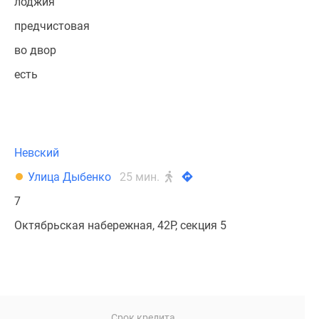
лоджия
предчистовая
во двор
есть
Невский
Улица Дыбенко
25 мин.
7
Октябрьская набережная, 42Р, секция 5
Срок кредита