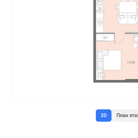
2D
План эт