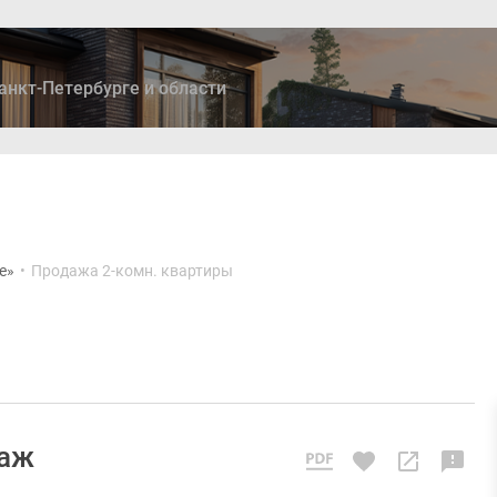
анкт-Петербурге и области
ры
Дома и коттеджи
Ипотека
Медиа
Консультация
е»
•
Продажа 2-комн. квартиры
таж