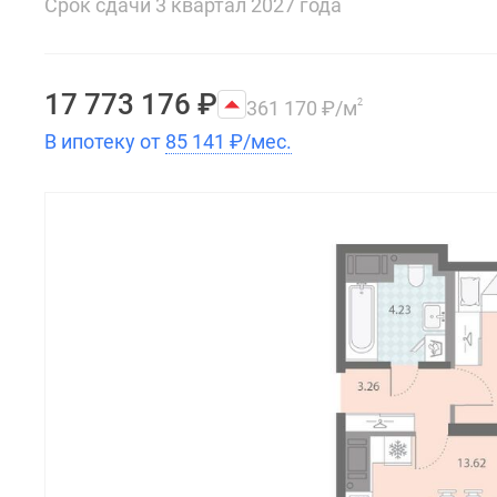
Срок сдачи 3 квартал 2027 года
17 773 176
₽
361 170
₽
/м
2
В ипотеку от
85 141
₽
/мес.