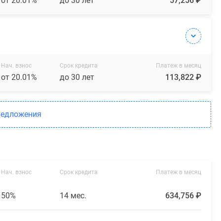
от 20.01%
до 30 лет
57,256 ₽
Нач. взнос
Срок кредита
Платеж в месяц
от 20.01%
до 30 лет
113,822 ₽
редложения
Нач. взнос
Срок кредита
Платеж в месяц
50%
14 мес.
634,756 ₽