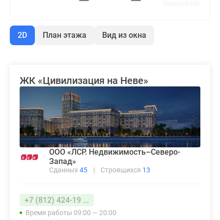
2D
План этажа
Вид из окна
ЖК «Цивилизация на Неве»
ООО «ЛСР. Недвижимость–Северо-
Запад»
Сданных
45
|
Строящихся
13
+7 (812) 424-19 ...
Время работы 09:00 — 20:00