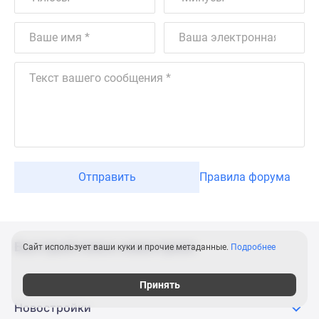
Отправить
Правила форума
Быстрый поиск новостроек
Сайт использует ваши куки и прочие метаданные.
Подробнее
Принять
Новостройки