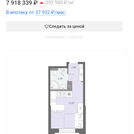
7 918 339
₽
392 580
₽
/м
2
В ипотеку от
37 932
₽
/мес.
Следить за ценой
обновлено 7 августа