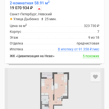
2
2-комнатная 58.91 м
19 070 934
₽
Санкт-Петербург, Невский
Улица Дыбенко
25 мин.
2
Цена за м
323 730
₽
Корпус
7
Этаж
9 из 18
Отделка
предчистовая
Ипотека
В ипотеку от 91 358
₽
/мес
ЖК «Цивилизация на Неве»
5 похожих