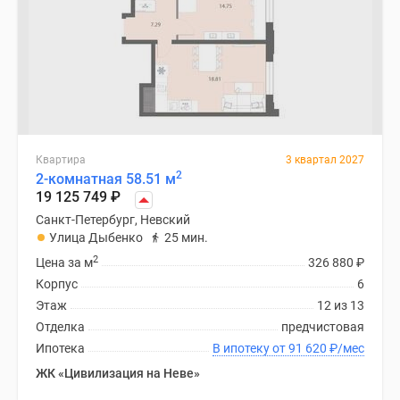
Квартира
3 квартал 2027
2
2-комнатная 58.51 м
19 125 749
₽
Санкт-Петербург, Невский
Улица Дыбенко
25 мин.
2
Цена за м
326 880
₽
Корпус
6
Этаж
12 из 13
Отделка
предчистовая
Ипотека
В ипотеку от 91 620
₽
/мес
ЖК «Цивилизация на Неве»