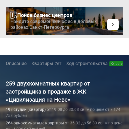
Поиск бизнес центров
Найдите современный офис в деловых
районах Санкт-Петербурга
Описание
Квартиры
Ход строительства
767
03.08.2
259 двухкомнатных квартир от
застройщика в продаже в ЖК
«Цивилизация на Неве»
198 студий (квартир)
от 19.08 до 30.68 кв. м по цене от 7 174
753 рублей
264 однокомнатные квартиры
от 35.32 до 56.80 кв. м по цене