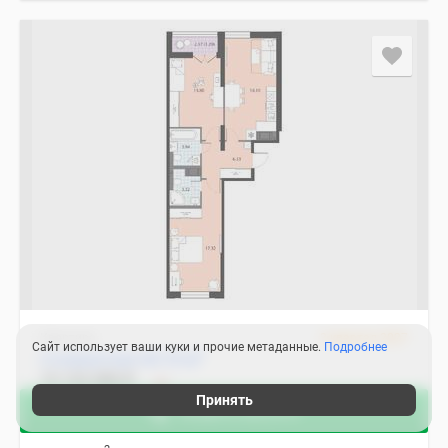
Квартира
3 квартал 2027
Сайт использует ваши куки и прочие метаданные.
Подробнее
2
2-комнатная 64.10 м
19 153 080
₽
Принять
Санкт-Петербург, Невский
Акции в августе
Улица Дыбенко
25 мин.