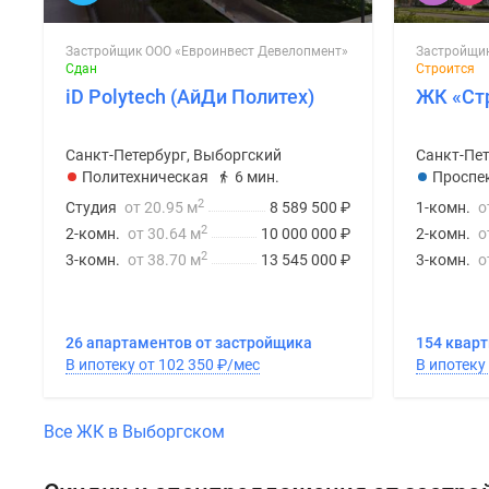
Застройщик ООО «Евроинвест Девелопмент»
Застройщик
Сдан
Строится
iD Polytech (АйДи Политех)
ЖК «Ст
Санкт-Петербург, Выборгский
Санкт-Пет
Политехническая
6 мин.
Проспе
2
Студия
от 20.95 м
8 589 500
₽
1-комн.
о
2
2-комн.
от 30.64 м
10 000 000
₽
2-комн.
о
2
3-комн.
от 38.70 м
13 545 000
₽
3-комн.
о
26 апартаментов от застройщика
154 квар
В ипотеку от 102 350
₽
/мес
Все ЖК в Выборгском