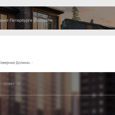
анкт-Петербурге и области
ры
Дома и коттеджи
Ипотека
Медиа
Консультация
Северная Долина»
•
 - ответ
10