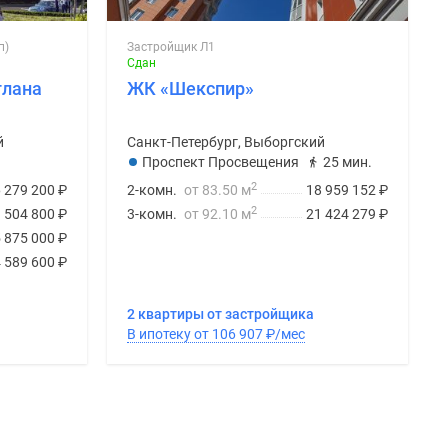
п)
Застройщик Л1
Сдан
тлана
ЖК «Шекспир»
й
Санкт-Петербург, Выборгский
Проспект Просвещения
25 мин.
2
 279 200
₽
2-комн.
от 83.50 м
18 959 152
₽
2
 504 800
₽
3-комн.
от 92.10 м
21 424 279
₽
 875 000
₽
 589 600
₽
2 квартиры от застройщика
В ипотеку от 106 907
₽
/мес