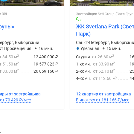
 RBI
Застройщик Setl Group (Сэтл Груп
Сдан
руны»
ЖК Svetlana Park (Све
Парк)
ербург, Выборгский
Санкт-Петербург, Выборгски
кт Просвещения
16 мин.
Удельная
15 мин.
2
2
т 34.50 м
12 490 000
₽
Студия
от 26.60 м
16
2
2
т 51.50 м
19 577 823
₽
1-комн.
от 33.90 м
19
2
2
т 83.80 м
26 859 160
₽
2-комн.
от 62.10 м
25
2
4-комн.
от 112.60 м
44
тиры от застройщика
12 квартир от застройщика
В ипотеку от 70 429
₽
/мес
В ипотеку от 181 166
₽
/мес