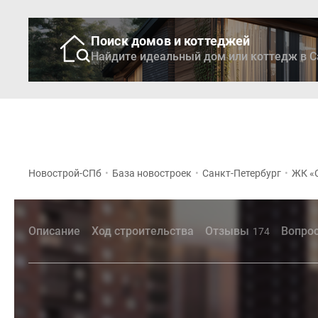
Поиск домов и коттеджей
Найдите идеальный дом или коттедж в С
Новостройки
Кварти
Новострой-СПб
•
База новостроек
•
Санкт-Петербург
•
ЖК «
Описание
Ход строительства
Отзывы
Вопрос
174