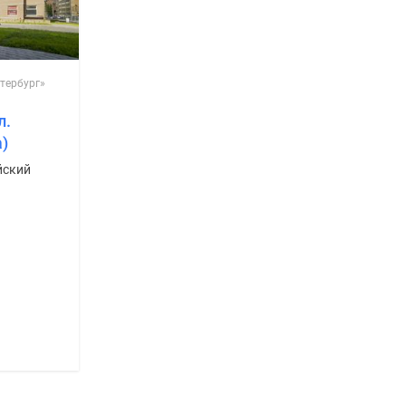
тербург»
л.
)
йский