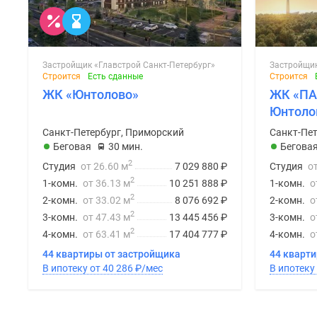
Застройщик «Главстрой Санкт-Петербург»
Застройщик
Строится
Есть сданные
Строится
ЖК «Юнтолово»
ЖК «ПА
Юнтоло
Санкт-Петербург, Приморский
Санкт-Пет
Беговая
30 мин.
Бегова
2
Студия
от 26.60 м
7 029 880
₽
Студия
о
2
1-комн.
от 36.13 м
10 251 888
₽
1-комн.
о
2
2-комн.
от 33.02 м
8 076 692
₽
2-комн.
о
2
3-комн.
от 47.43 м
13 445 456
₽
3-комн.
о
2
4-комн.
от 63.41 м
17 404 777
₽
4-комн.
о
44 квартиры от застройщика
44 кварт
В ипотеку от 40 286
₽
/мес