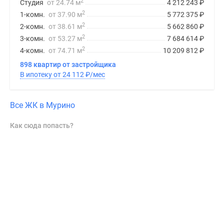
2
Студия
от 24.74 м
4 212 243
₽
2
1-комн.
от 37.90 м
5 772 375
₽
2
2-комн.
от 38.61 м
5 662 860
₽
2
3-комн.
от 53.27 м
7 684 614
₽
2
4-комн.
от 74.71 м
10 209 812
₽
898 квартир от застройщика
В ипотеку от 24 112
₽
/мес
Все ЖК в Мурино
Как сюда попасть?