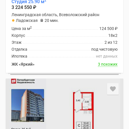
2
Студия 25.90 м
3 224 550
₽
Ленинградская область, Всеволожский район
Ладожская
20 мин.
2
Цена за м
124 500
₽
Корпус
18к2
Этаж
2 из 12
Отделка
под чистовую
Ипотека
нет данных
ЖК «Яркий»
3 похожих