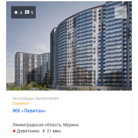
4
9
Застройщик ЛенОблАИЖК
Строится
ЖК «Левитан»
Ленинградская область, Мурино
Девяткино
21 мин.