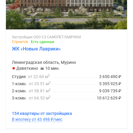
Застройщик ООО СЗ САМОЛЕТ-ЛАВРИКИ
Строится
Есть сданные
ЖК «Новые Лаврики»
Ленинградская область, Мурино
Девяткино
10 мин.
2
Студия
от 22.60 м
3 650 490
₽
2
1-комн.
от 35.51 м
5 395 925
₽
2
2-комн.
от 58.81 м
9 039 739
₽
2
3-комн.
от 64.52 м
10 612 629
₽
154 квартиры от застройщика
В ипотеку от 43 498
₽
/мес