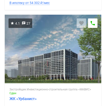
В ипотеку от 54 302
₽
/мес
4.1
27
Застройщик Инвестиционно-строительная группа «МАВИС»
Сдан
ЖК «Урбанист»