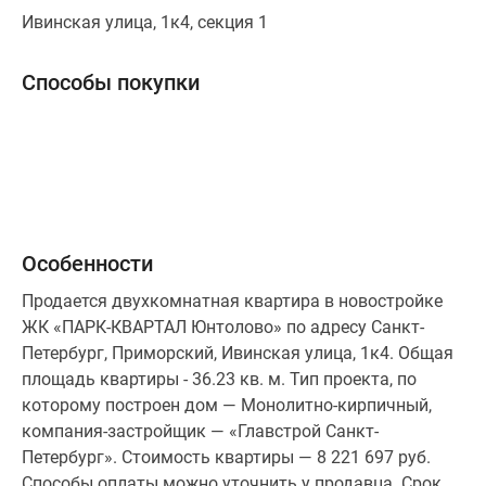
Ивинская улица, 1к4, секция 1
Коттеджные
поселки
в
Способы покупки
ипотеку
Бизнес-
центры
Коттеджи
Траншевая
ипотека
Скидки
Особенности
и
Продается двухкомнатная квартира в новостройке
акции
ЖК «ПАРК-КВАРТАЛ Юнтолово» по адресу Санкт-
Макс
Петербург, Приморский, Ивинская улица, 1к4. Общая
Рассрочка
площадь квартиры - 36.23 кв. м. Тип проекта, по
которому построен дом — Монолитно-кирпичный,
компания-застройщик — «Главстрой Санкт-
Петербург». Стоимость квартиры — 8 221 697 руб.
Способы оплаты можно уточнить у продавца. Срок