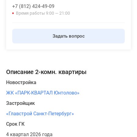
+7 (812) 424-49-09
Панорамы
Время работы 9:00 — 21:00
новостроек
1-
комнатные
Субсидированная
Задать вопрос
застройщиком
Мнение
эксперта
Студии
Описание 2-комн. квартиры
Ипотечный
калькулятор
Новостройка
Новости
ЖК «ПАРК-КВАРТАЛ Юнтолово»
недвижимости
Новостройки
Застройщик
Ленинградской
«Главстрой Санкт-Петербург»
области
ИТ-
Срок ГК
ипотека
4 квартал 2026 года