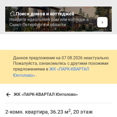
Поиск домов и коттеджей
Найдите идеальный дом или коттедж в
Санкт-Петербурге и области
Новостройки
Квартиры
Ипотека
Медиа
Данное предложение на 07.08.2026 неактуально.
О
Пожалуйста, ознакомьтесь с другими похожими
проекте
предложениями в
ЖК «ПАРК-КВАРТАЛ
Контакты
Юнтолово»
.
Реклама
на
сайте
ЖК «ПАРК-КВАРТАЛ Юнтолово»
Vk
Дзен
2
2-комн. квартира, 36.23 м
, 20 этаж
Продавцы