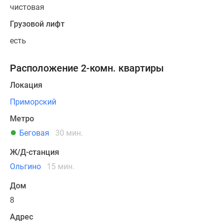
Коттеджные
чистовая
поселки
Грузовой лифт
в
есть
Ленинградской
обл
Готовые
Расположение 2-комн. квартиры
коттеджные
Локация
поселки
Строящиеся
Приморский
коттеджные
Метро
поселки
Беговая
30 мин.
Коттеджные
поселки
Ж/Д-станция
у
Ольгино
15 мин.
леса
Коттеджные
Дом
поселки
8
у
Адрес
водоема