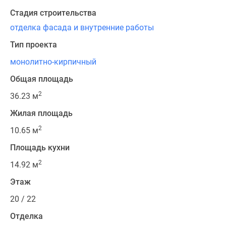
Квартиры
Стадия строительства
со
скидками
отделка фасада и внутренние работы
до
Тип проекта
25%
монолитно-кирпичный
Новостройки
премиум-
Общая площадь
класса
2
36.23 м
Новостройки
бизнес-
Жилая площадь
класса
2
10.65 м
Дома
Площадь кухни
и
коттеджи
2
14.92 м
Коттеджные
Этаж
поселки
в
20 / 22
Санкт-
Отделка
Петербурге