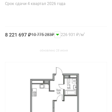
и
Срок сдачи 4 квартал 2026 года
застройщики
Коммерческие
помещения
Квартиры
на
8 221 697
₽
10 775 283
₽
226 931
₽
/м
2
карте
Эксперты
и
обновлено 28 июня
авторы
Машино-
места
Специальные
предложения
Апартаменты
Новостройки
на
карте
4-