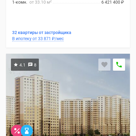
2
1-комн.
от 33.10 м
6 421 400
₽
32 квартиры от застройщика
В ипотеку от 33 871
₽
/мес
4.1
8