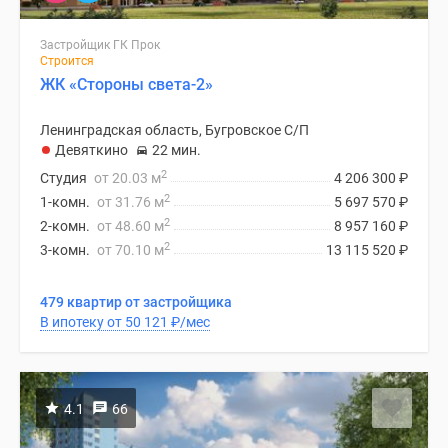
Застройщик ГК Прок
Строится
ЖК «Стороны света-2»
Ленинградская область, Бугровское С/П
Девяткино
22 мин.
2
Студия
от 20.03 м
4 206 300
₽
2
1-комн.
от 31.76 м
5 697 570
₽
2
2-комн.
от 48.60 м
8 957 160
₽
2
3-комн.
от 70.10 м
13 115 520
₽
479 квартир от застройщика
В ипотеку от 50 121
₽
/мес
4.1
66