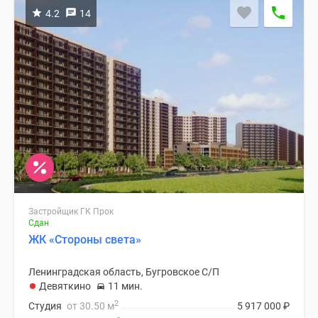
4.2
14
Застройщик ГК Прок
Сдан
ЖК «Стороны света»
Ленинградская область, Бугровское С/П
Девяткино
11 мин.
2
Студия
от 30.50 м
5 917 000
₽