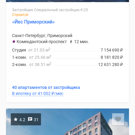
Застройщик Специальный застройщик К-25
Строится
«Йес Приморский»
Санкт-Петербург, Приморский
Комендантский проспект
12 мин.
2
Студия
от 21.03 м
7 154 690
₽
2
1-комн.
от 25.66 м
8 181 820
₽
2
2-комн.
от 38.51 м
12 631 280
₽
40 апартаментов от застройщика
В ипотеку от 41 002
₽
/мес
4.2
31