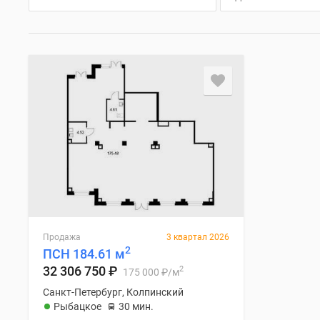
Продажа
3 квартал 2026
2
ПСН 184.61 м
32 306 750
₽
2
175 000
₽
/м
Санкт-Петербург, Колпинский
Рыбацкое
30 мин.