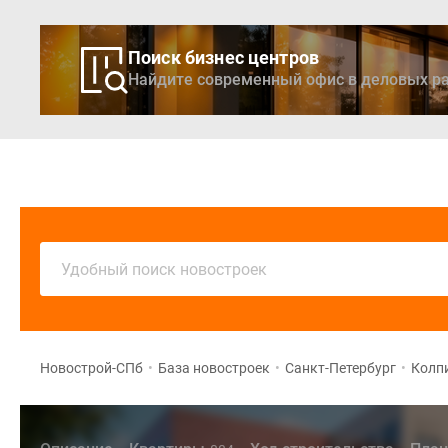
Поиск бизнес центров
Найдите современный офис в деловых ра
Новостройки
Кварти
Удобный поиск новостроек
Новострой-СПб
•
База новостроек
•
Санкт-Петербург
•
Колп