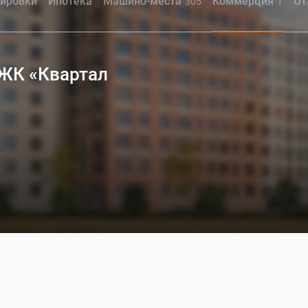
ировки
Ипотека
Машино-места
Коммерция
От
305
1
 ЖК «Квартал