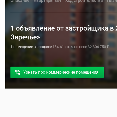
Описание
Квартиры
Ход строительства
План
884
1 объявление от застройщика в
Заречье»
1 помещение в продаже
184.61 кв. м по цене 32 306 750
₽
Узнать про коммерческие помещения