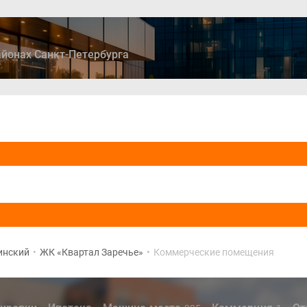
йонах Санкт-Петербурга
ры
Дома и коттеджи
Ипотека
Медиа
Консультация
инский
•
ЖК «Квартал Заречье»
•
Коммерческие помещения