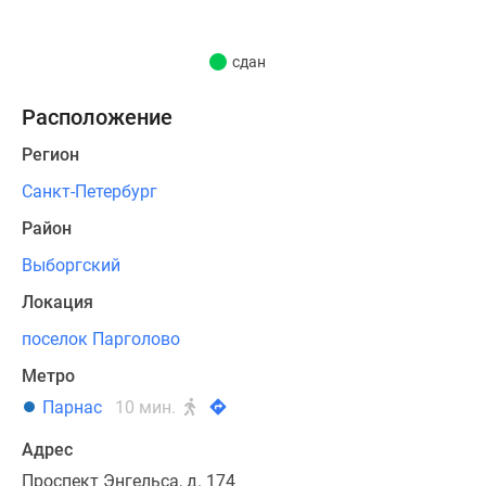
поможет
в
сдан
функциональном
зонировании
Расположение
дворового
пространства.
Регион
Территория
Санкт-Петербург
комплекса
Район
огорожена.
Планируется
Выборгский
установить
Локация
круглосуточную
охрану,
поселок Парголово
на
Метро
входе
Парнас
10 мин.
в
парадные
Адрес
появятся
Проспект Энгельса, д. 174