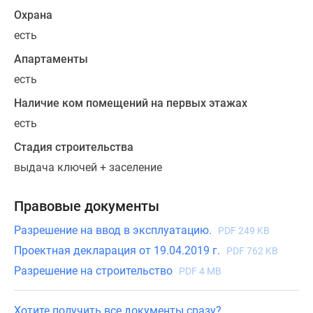
«ПСК»
Охрана
предлагает
есть
покупателям
современный
Апартаменты
инвест-
есть
проект,
Наличие ком помещений на первых этажах
в
котором
есть
предполагается
Стадия строительства
создать
выдача ключей + заселение
жилой
фонд
Правовые документы
под
долгосрочную
Разрешение на ввод в эксплуатацию.
PDF 249 KB
и
Проектная декларация от 19.04.2019 г.
PDF 762 KB
краткосрочную
Разрешение на строительство
PDF 4 MB
аренду.
Для
решения
Хотите получить все документы сразу?