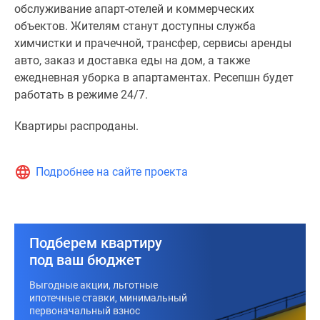
свои
обслуживание апарт-отелей и коммерческих
рестораны,
объектов. Жителям станут доступны служба
кафе,
химчистки и прачечной, трансфер, сервисы аренды
супермаркет.
авто, заказ и доставка еды на дом, а также
Внутренние
ежедневная уборка в апартаментах. Ресепшн будет
дворики
работать в режиме 24/7.
разобьют
на
Квартиры распроданы.
детские
и
Подробнее на сайте проекта
спортивные
площадки.
Необычный
ландшафтный
Подберем квартиру
дизайн
под ваш бюджет
преобразит
придомовую
Выгодные акции, льготные
территорию
ипотечные ставки, минимальный
первоначальный взнос
и