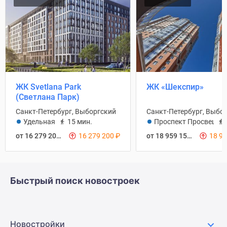
ЖК Svetlana Park
ЖК «Шекспир»
(Светлана Парк)
Санкт-Петербург, Выборгский
Санкт-Петербург, Выбо
Удельная
15 мин.
Проспект Просвещен
от 16 279 200
₽
16 279 200
₽
от 18 959 152
₽
18 9
Быстрый поиск новостроек
Новостройки