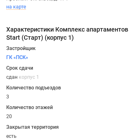
ресепшн-
на карте
зоны.
Для
транспорта
Характеристики Комплекс апартаментов
предусмотрены
Start (Старт) (корпус 1)
подъезды
к
Застройщик
каждой
ГК «ПСК»
секции
Срок сдачи
–
через
сдан
корпус 1
ворота
Количество подъездов
с
3
системами
контроля
Количество этажей
и
20
видеонаблюдением.
Закрытая территория
ГК
есть