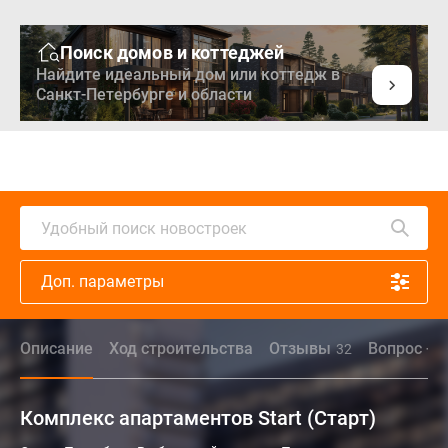
Поиск домов и коттеджей
Найдите идеальный дом или коттедж в
Санкт-Петербурге и области
Удобный поиск новостроек
Доп. параметры
Описание
Ход строительства
Отзывы
Вопрос - о
32
Комплекс апартаментов Start (Старт)