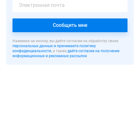
Реализацией
проекта
занимается
Сообщить мне
группа
компаний
«ПСК».
Нажимая на кнопку, вы даёте согласие на обработку своих
персональных данных и принимаете политику
конфиденциальности
, а также
даёте согласие на получение
ЖК
информационных и рекламных рассылок
представляет
собой
20-
этажное
здание,
включающее
3
секции.
Сложная
форма
корпуса