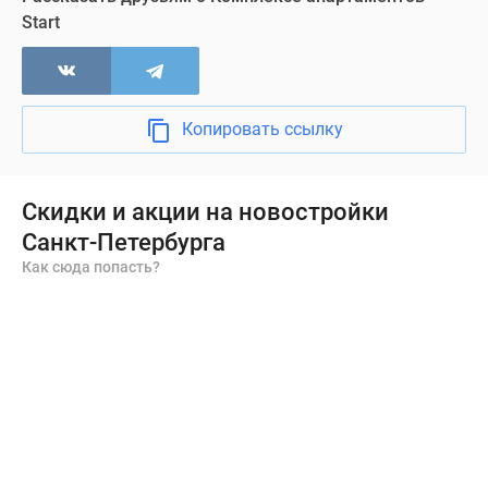
авто,
Start
заказ
и
доставка
еды
Копировать ссылку
на
дом,
а
Скидки и акции на новостройки
также
Санкт-Петербурга
ежедневная
Как сюда попасть?
уборка
в
апартаментах.
Ресепшн
будет
работать
в
режиме
24/7.