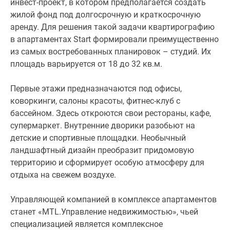
18
инвест-проект, в котором предполагается создать
до
жилой фонд под долгосрочную и краткосрочную
32
аренду. Для решения такой задачи квартирографию
кв.м.
в апартаментах Start формировали преимущественно
из самых востребованных планировок – студий. Их
Первые
площадь варьируется от 18 до 32 кв.м.
этажи
предназначаются
Первые этажи предназначаются под офисы,
под
коворкинги, салоны красоты, фитнес-клуб с
офисы,
бассейном. Здесь откроются свои рестораны, кафе,
коворкинги,
супермаркет. Внутренние дворики разобьют на
салоны
детские и спортивные площадки. Необычный
красоты,
ландшафтный дизайн преобразит придомовую
фитнес-
территорию и сформирует особую атмосферу для
клуб
отдыха на свежем воздухе.
с
бассейном.
Управляющей компанией в комплексе апартаментов
Здесь
станет «MTL.Управление недвижимостью», чьей
откроются
специализацией является комплексное