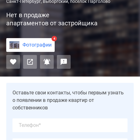
Комплекс
Санкт-Петербург, Выборгский, поселок Парголово
апартаментов
Нет в продаже
Start
апартаментов от застройщика
возведен
на
Проспекте
4
Фотографии
Энгельса,
д
174.
Ближайшая
станция
метро
«Парнас»
Оставьте свои контакты, чтобы первым узнать
находится
о появлении в продаже квартир от
в
собственников
800
м
от
комплекса.