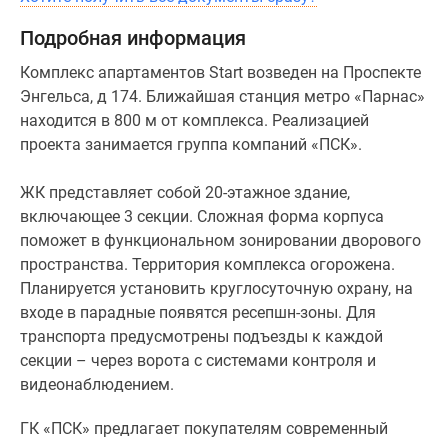
такой
Подробная информация
задачи
квартирографию
Комплекс апартаментов Start возведен на Проспекте
в
Энгельса, д 174. Ближайшая станция метро «Парнас»
апартаментах
находится в 800 м от комплекса. Реализацией
Start
проекта занимается группа компаний «ПСК».
формировали
преимущественно
ЖК представляет собой 20-этажное здание,
из
включающее 3 секции. Сложная форма корпуса
самых
поможет в функциональном зонировании дворового
востребованных
пространства. Территория комплекса огорожена.
планировок
Планируется установить круглосуточную охрану, на
–
входе в парадные появятся ресепшн-зоны. Для
студий.
транспорта предусмотрены подъезды к каждой
Их
секции – через ворота с системами контроля и
площадь
видеонаблюдением.
варьируется
от
ГК «ПСК» предлагает покупателям современный