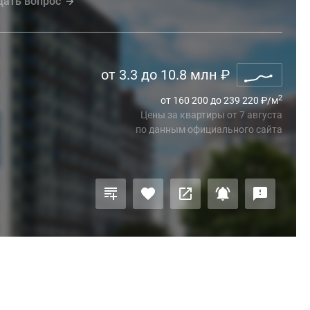
дать вопрос
от 3.3 до 10.8 млн
₽
2
от 160 200 до 239 220
₽
/м
Цены за квартиры
от
7 августа
по данным официального сайта