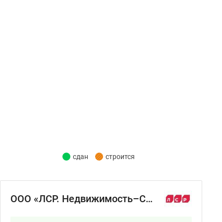
сдан
строится
ООО «ЛСР. Недвижимость–Северо-Запад»