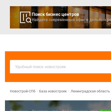
Поиск бизнес центров
Найдите современный офис в деловых ра
Новостройки
Кварти
Удобный поиск новостроек
Новострой-СПб
•
База новостроек
•
Ленинградская область