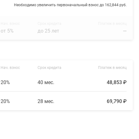
Необходимо увеличить первоначальный взнос до 162,844 руб.
Нач. взнос
Срок кредита
Платеж в месяц
от 5%
до 25 лет
—
Нач. взнос
Срок кредита
Платеж в месяц
20%
40 мес.
48,853 ₽
20%
28 мес.
69,790 ₽