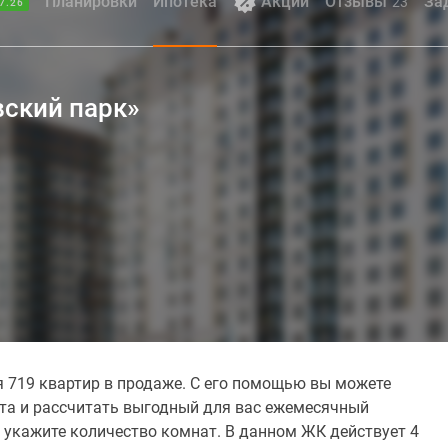
Планировки
Ипотека
Акции
Отзывы
За
23
7.26
вский парк»
 719 квартир в продаже. С его помощью вы можете
ита и рассчитать выгодный для вас ежемесячный
 укажите количество комнат. В данном ЖК действует 4