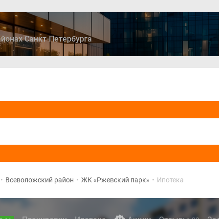
йонах Санкт-Петербурга
ры
Дома и коттеджи
Ипотека
Медиа
Консультация
•
Всеволожский район
•
ЖК «Ржевский парк»
•
Ипотека