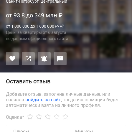
Санкт-Петербург, Центральный
от 93.8 до 349 млн
₽
2
от 1 000 000 до 1 600 000
₽
/м
Цены за квартиры
от
6 августа
по данным официального сайта
Оставить отзыв
Добавьте отзыв, заполнив личные данные, или
сначала
войдите на сайт
, тогда информация будет
автоматически взята из личного профиля.
Оценка
*