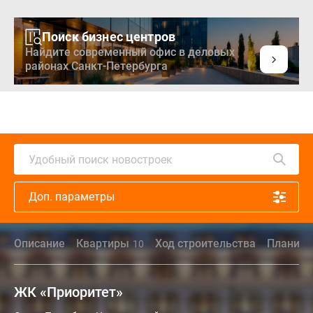
Поиск бизнес центров
Найдите современный офис в деловых
районах Санкт-Петербурга
Удобный поиск новостроек
Доп. параметры
Описание
Квартиры
Ход строительства
Планиро
10
ЖК «Приоритет»