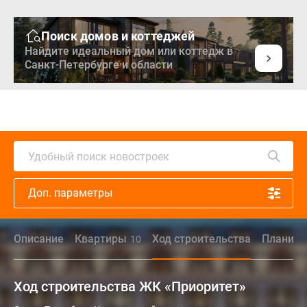
Поиск домов и коттеджей
Найдите идеальный дом или коттедж в
Санкт-Петербурге и области
Удобный поиск новостроек
Доп. параметры
Описание
Квартиры
Ход строительства
Планиро
10
Ход строительства ЖК «Приоритет»