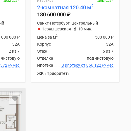
Дом сдан
Квартира
Дом сдан
2
2-комнатная 120.40 м
180 600 000
₽
ый
Санкт-Петербург, Центральный
Чернышевская
10 мин.
2
1 000 000
₽
Цена за м
1 500 000
₽
32А
Корпус
32А
2 из 7
Этаж
5 из 7
 чистовую
Отделка
под чистовую
 от 672 372
₽
/мес
Ипотека
В ипотеку от 866 122
₽
/мес
ЖК «Приоритет»