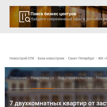
Поиск бизнес центров
Найдите современный офис в деловых ра
Новостройки
Кварти
Новострой-СПб
•
База новостроек
•
Санкт-Петербург
•
ЖК «
Описание
Квартиры
Ход строительства
Плани
10
7 двухкомнатных квартир от за