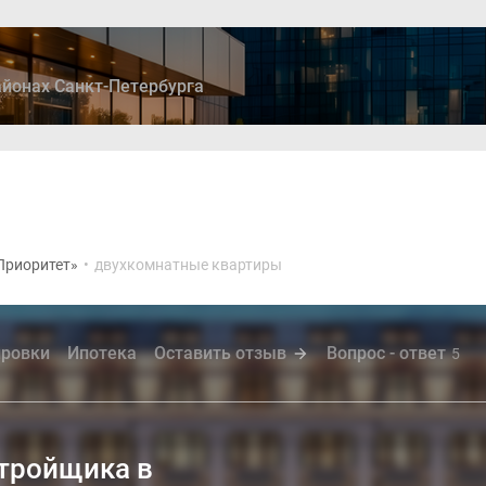
йонах Санкт-Петербурга
ры
Дома и коттеджи
Ипотека
Медиа
Консультация
Приоритет»
•
двухкомнатные квартиры
ровки
Ипотека
Оставить отзыв
Вопрос - ответ
5
стройщика в