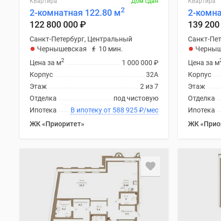
Квартира
Дом сдан
Квартира
2
2-комнатная 122.80 м
2-комна
122 800 000
₽
139 200
Санкт-Петербург, Центральный
Санкт-Пет
Чернышевская
10 мин.
Черныш
2
Цена за м
1 000 000
₽
Цена за м
Корпус
32А
Корпус
Этаж
2 из 7
Этаж
Отделка
под чистовую
Отделка
Ипотека
В ипотеку от 588 925
₽
/мес
Ипотека
ЖК «Приоритет»
ЖК «Прио