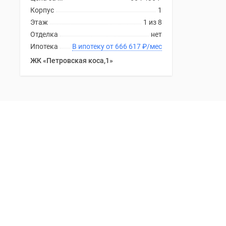
Корпус
1
Этаж
1 из 8
Отделка
нет
Ипотека
В ипотеку от 666 617
₽
/мес
ЖК «Петровская коса,1»