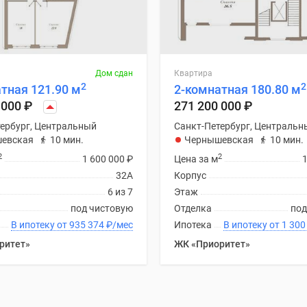
Дом сдан
Квартира
2
2
тная 121.90 м
2-комнатная 180.80 м
 000
₽
271 200 000
₽
ербург, Центральный
Санкт-Петербург, Центральн
евская
10 мин.
Чернышевская
10 мин.
2
2
1 600 000
₽
Цена за м
32А
Корпус
6 из 7
Этаж
под чистовую
Отделка
под
В ипотеку от 935 374
₽
/мес
Ипотека
В ипотеку от
ритет»
ЖК «Приоритет»