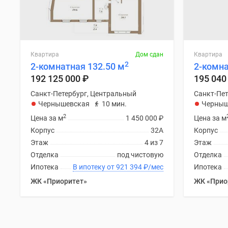
Квартира
Дом сдан
Квартира
2
2-комнатная 132.50 м
2-комна
192 125 000
₽
195 040
Санкт-Петербург, Центральный
Санкт-Пет
Чернышевская
10 мин.
Черныш
2
Цена за м
1 450 000
₽
Цена за м
Корпус
32А
Корпус
Этаж
4 из 7
Этаж
Отделка
под чистовую
Отделка
Ипотека
В ипотеку от 921 394
₽
/мес
Ипотека
ЖК «Приоритет»
ЖК «Прио