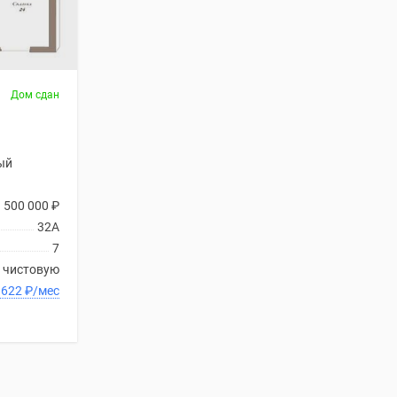
Дом сдан
ый
1 500 000
₽
32А
7
 чистовую
 1 300 622
₽
/мес