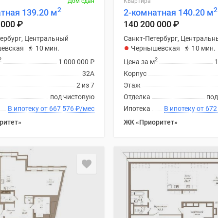
Дом сдан
Квартира
2
2
тная 139.20 м
2-комнатная 140.20 м
 000
₽
140 200 000
₽
ербург, Центральный
Санкт-Петербург, Центральн
евская
10 мин.
Чернышевская
10 мин.
2
2
1 000 000
₽
Цена за м
32А
Корпус
2 из 7
Этаж
под чистовую
Отделка
под
В ипотеку от 667 576
₽
/мес
Ипотека
В ипотеку
ритет»
ЖК «Приоритет»