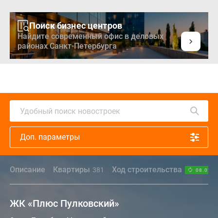
Поиск бизнес центров
Найдите современный офис в деловых
районах Санкт-Петербурга
Удобный поиск новостроек
Доп. параметры
Описание
Квартиры
Ход строительства
381
08.07.2
ЖК «Плюс Пулковский»