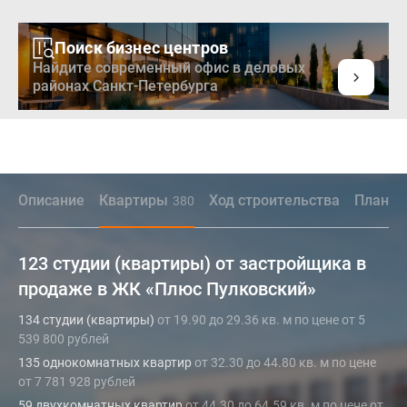
Поиск бизнес центров
Найдите современный офис в деловых
районах Санкт-Петербурга
Описание
Квартиры
Ход строительства
Планир
380
123 студии (квартиры) от застройщика в
продаже в ЖК «Плюс Пулковский»
134 студии (квартиры)
от 19.90 до 29.36 кв. м по цене от 5
539 800 рублей
135 однокомнатных квартир
от 32.30 до 44.80 кв. м по цене
от 7 781 928 рублей
59 двухкомнатных квартир
от 44.30 до 64.59 кв. м по цене от