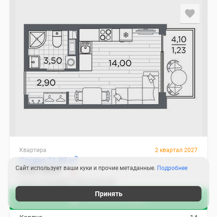
Квартира
2 квартал 2027
2
Студия 21.89 м
Сайт использует ваши куки и прочие метаданные.
Подробнее
6 021 939
₽
Санкт-Петербург, Московский
Московская
15 мин.
Принять
Узнать об акциях
2
Цена за м
275 100
₽