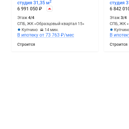
2
студия 31,35 м
студия 3
6 991 050
₽
6 842 01
Этаж
4/4
Этаж
3/4
СПБ, ЖК «Образцовый квартал 15»
СПБ, ЖК 
Купчино
14 мин.
Купчин
В ипотеку от 73 763
₽
/мес
Строится
Строится