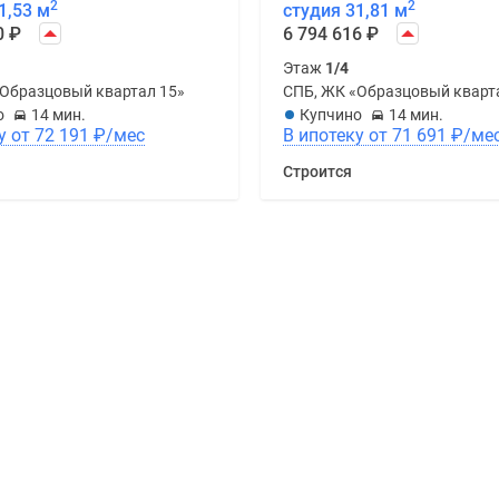
2
2
1,53 м
студия 31,81 м
0
₽
6 794 616
₽
Этаж
1/4
«Образцовый квартал 15»
СПБ, ЖК «Образцовый кварт
о
14 мин.
Купчино
14 мин.
В ипотеку от 72 191
₽
/мес
В ипотеку от 71 691
₽
/ме
Строится