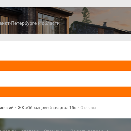
анкт-Петербурге и области
ры
Дома и коттеджи
Ипотека
Медиа
Консультация
инский
•
ЖК «Образцовый квартал 15»
•
Отзывы