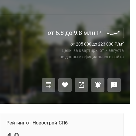
от 6.8 до 9.8 млн
₽
2
от 205 800 до 223 000
₽
/м
Цены за квартиры
от
7 августа
по данным официального сайта
Рейтинг от Новострой-СПб