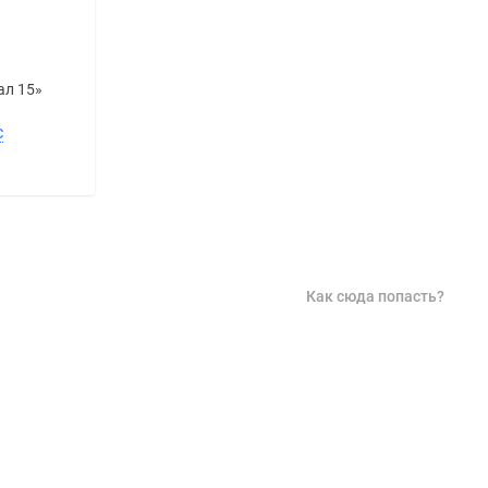
ал 15»
с
Как сюда попасть?