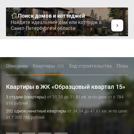
Поиск домов и коттеджей
Найдите идеальный дом или коттедж в
Санкт-Петербурге и области
Описание
Квартиры
Ход строительства
Планир
205
Квартиры в ЖК «Образцовый квартал 15»
3 студии (квартиры)
от 31.35 до 31.81 кв. м по цене от 6 794
616 рублей
202 однокомнатные квартиры
от 34.04 до 47.61 кв. м по цене
от 7 300 746 рублей