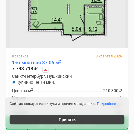
Квартира
3 квартал 2026
2
1-комнатная 37.06 м
7 793 718
₽
Санкт-Петербург, Пушкинский
Купчино
14 мин.
2
Цена за м
210 300
₽
Корпус
1
Сайт использует ваши куки и прочие метаданные.
Подробнее
Этаж
1 из 4
Отделка
нет
Ипотека
В ипотеку от 82 232
₽
/мес
Принять
Зафиксировать цену
ЖК «Образцовый квартал 15»