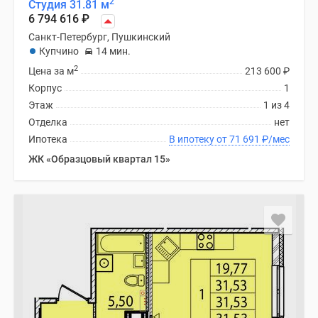
2
Студия 31.81 м
6 794 616
₽
Санкт-Петербург, Пушкинский
Купчино
14 мин.
2
Цена за м
213 600
₽
Корпус
1
Этаж
1 из 4
Отделка
нет
Ипотека
В ипотеку от 71 691
₽
/мес
ЖК «Образцовый квартал 15»