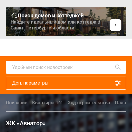
Поиск домов и коттеджей
Найдите идеальный дом или коттедж в
Санкт-Петербурге и области
Удобный поиск новостроек
Доп. параметры
Описание
Квартиры
Ход строительства
Планир
101
ЖК «Авиатор»