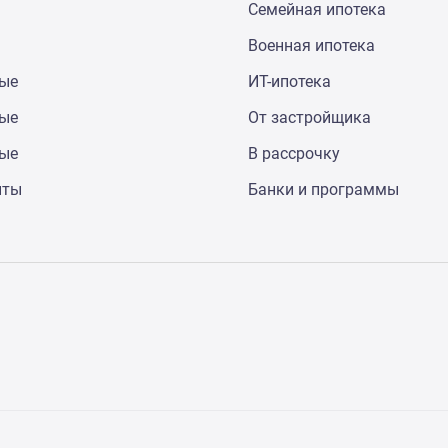
Семейная ипотека
Военная ипотека
ные
ИТ-ипотека
ные
От застройщика
ные
В рассрочку
нты
Банки и программы