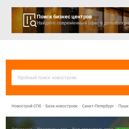
Поиск бизнес центров
Найдите современный офис в деловых ра
Новостройки
Кварти
Удобный поиск новостроек
Новострой-СПб
•
База новостроек
•
Санкт-Петербург
•
Пушк