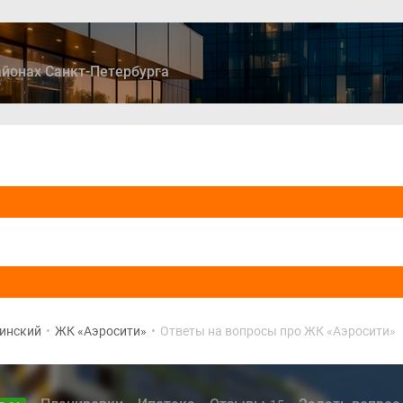
йонах Санкт-Петербурга
ры
Дома и коттеджи
Ипотека
Медиа
Консультация
инский
•
ЖК «Аэросити»
•
Ответы на вопросы про ЖК «Аэросити»