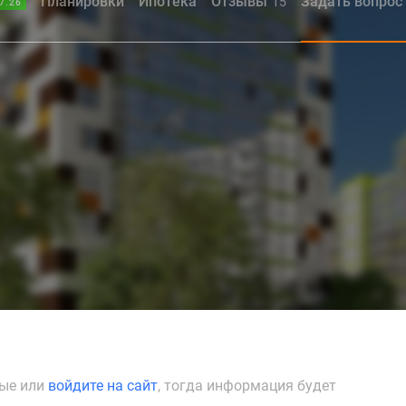
Планировки
Ипотека
Отзывы
Задать вопрос
15
7.26
ные или
войдите на сайт
, тогда информация будет