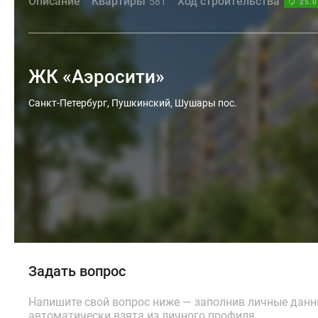
Описание
Квартиры
Ход строительства
581
25.0
ЖК «Аэросити»
Санкт-Петербург, Пушкинский, Шушары пос.
Задать вопрос
Напишите свой вопрос ниже — заполнив личные дан
автоматически взята из личного профиля.