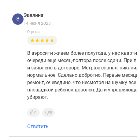
Эвелина
Э
14 июня 2023
Оценка
В аэросити живем более полугода, у нас квар
очереди еще месяц-полтора после сдачи. При 
и заявлено в договоре. Метраж совпал, никаких
нормальное. Сделано добротно. Первые месяц
ремонт, очеведино, что несмотря на шумку вс
площадкой ребенок доволен. Да и управляющая
убирают.
1
0
Ответить