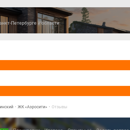
анкт-Петербурге и области
ры
Дома и коттеджи
Ипотека
Медиа
Консультация
инский
•
ЖК «Аэросити»
•
Отзывы