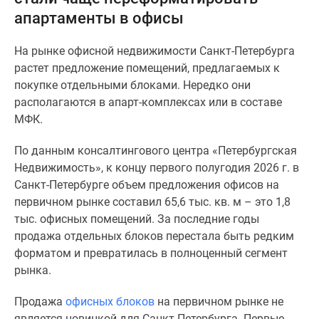
и
апартаменты в офисы
застройщики
Коммерческие
На рынке офисной недвижимости Санкт-Петербурга
помещения
растет предложение помещений, предлагаемых к
Квартиры
покупке отдельными блоками. Нередко они
на
располагаются в апарт-комплексах или в составе
карте
МФК.
Эксперты
и
По данным консалтингового центра «Петербургская
авторы
Недвижимость», к концу первого полугодия 2026 г. в
Машино-
Санкт-Петербурге объем предложения офисов на
места
первичном рынке составил 65,6 тыс. кв. м – это 1,8
Специальные
тыс. офисных помещений. За последние годы
предложения
продажа отдельных блоков перестала быть редким
Апартаменты
форматом и превратилась в полноценный сегмент
Новостройки
рынка.
на
карте
Продажа
офисных блоков
на первичном рынке не
4-
является новинкой для Санкт-Петербурга. Первые