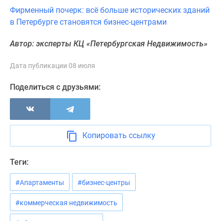
Коттеджные
Фирменный почерк: всё больше исторических зданий
поселки
в Петербурге становятся бизнес-центрами
в
Ленинградской
Автор: эксперты КЦ «Петербургская Недвижимость»
обл
Готовые
Дата публикации 08 июля
коттеджные
Поделиться с друзьями:
поселки
Строящиеся
коттеджные
поселки
Копировать ссылку
Коттеджные
поселки
у
Теги:
леса
#Апартаменты
#бизнес-центры
Коттеджные
поселки
#коммерческая недвижимость
у
водоема