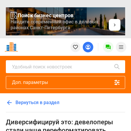
Поиск бизнес центров
Найдите современный офис в деловых
районах Санкт-Петербурга
Новостройки
Квартиры
Ипотека
Медиа
Удобный поиск новостроек
О
проекте
Доп. параметры
Контакты
Реклама
на
Вернуться в раздел
сайте
Vk
Дзен
Диверсифицируй это: девелоперы
Продавцы
стали чаще переформатировать