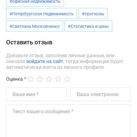
#офисная недвижимость
Коттеджные
поселки
#Петербургская Недвижимость
#прогнозы
в
#Светлана Московченко
#Статистика и цены
ипотеку
Бизнес-
Оставить отзыв
центры
Коттеджи
Добавьте отзыв, заполнив личные данные, или
Траншевая
сначала
войдите на сайт
, тогда информация будет
ипотека
автоматически взята из личного профиля.
Скидки
Оценка
*
и
акции
Макс
Рассрочка