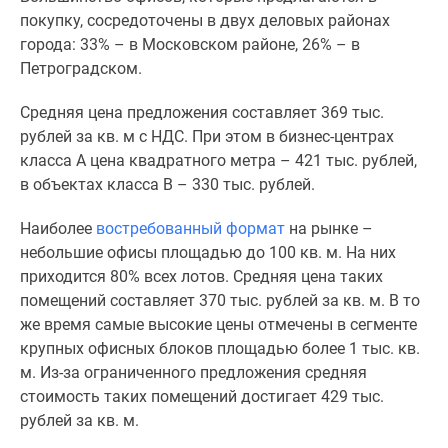
покупку, сосредоточены в двух деловых районах
Панорамы
города: 33% – в Московском районе, 26% – в
новостроек
Петроградском.
1-
комнатные
Средняя цена предложения составляет 369 тыс.
Субсидированная
рублей за кв. м с НДС. При этом в бизнес-центрах
застройщиком
класса А цена квадратного метра – 421 тыс. рублей,
Мнение
в объектах класса В – 330 тыс. рублей.
эксперта
Студии
Наиболее
востребованный формат
на рынке –
Ипотечный
небольшие офисы площадью до 100 кв. м. На них
калькулятор
приходится 80% всех лотов. Средняя цена таких
Новости
помещений составляет 370 тыс. рублей за кв. м. В то
недвижимости
же время самые высокие цены отмечены в сегменте
Новостройки
крупных офисных блоков площадью более 1 тыс. кв.
Ленинградской
м. Из-за ограниченного предложения средняя
области
стоимость таких помещений достигает 429 тыс.
ИТ-
рублей за кв. м.
ипотека