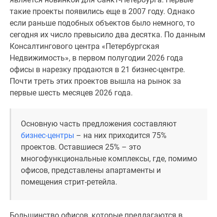
комнатные
такие проекты появились еще в 2007 году. Однако
и
если раньше подобных объектов было немного, то
более
сегодня их число превысило два десятка. По данным
Готовые
Консалтингового центра «Петербургская
новостройки
Недвижимость», в первом полугодии 2026 года
3-
офисы в нарезку продаются в 21 бизнес-центре.
комнатные
Почти треть этих проектов вышла на рынок за
Военная
первые шесть месяцев 2026 года.
ипотека
Покупателю
Новостройки
Основную часть предложения составляют
Санкт-
бизнес-центры
– на них приходится 75%
Петербурга
проектов. Оставшиеся 25% – это
Видеообзор
многофункциональные комплексы, где, помимо
новостроек
офисов, представлены апартаменты и
Семейная
помещения стрит-ретейла.
ипотека
Аналитика
Большинство офисов, которые предлагаются в
рынка