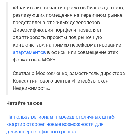
Квартиры
«Значительная часть проектов бизнес-центров,
со
реализующих помещения на первичном рынке,
скидками
представлена от жилых девелоперов.
до
Диверсификация портфеля позволяет
25%
адаптировать проекты под рыночную
Новостройки
конъюнктуру, например переформатирование
премиум-
апартаментов
в офисы или совмещение этих
класса
форматов в МФК»
Новостройки
бизнес-
Светлана Московченко, заместитель директора
класса
Консалтингового центра «Петербургская
Дома
Недвижимость»
и
коттеджи
Читайте также:
Коттеджные
поселки
На пользу регионам: переезд столичных штаб-
в
квартир откроет новые возможности для
Санкт-
девелоперов офисного рынка
Петербурге