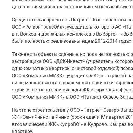
декларациям является застройщиком новых объекто
Среди готовых проектов «Патриот-Невы» значатся сл
ООО «РегионТрансОйл», учредитель которого АО «Патр
в г. Волхов и два жилых комплекса в Выборге – «Выб
были полностью реализованы еще в 2012-2014 годах.
Также есть объекты сданные, но пока не полностью 
застройщика ООО «ДСК-Инвест» (учредитель которого
однокомнатные квартиры с чистовой отделкой; перв
ООО «Компания МИКК», учредитель АО «Патриот») на 
лишь машино-места в подземном паркинге и парочка 
строительства второй очереди ЖК «Паркола» в февр
ООО «Компания МИКК» в ООО «Патриот Северо-Запад
На этапе строительства у ООО «Патриот Северо-Запад
ЖК «ЗемлЯнино» в Янино (сроки сдачи IV квартал 2017
вторая очереди ЖК «КудроВО!» в Кудрово. Как раз в
квартиру.