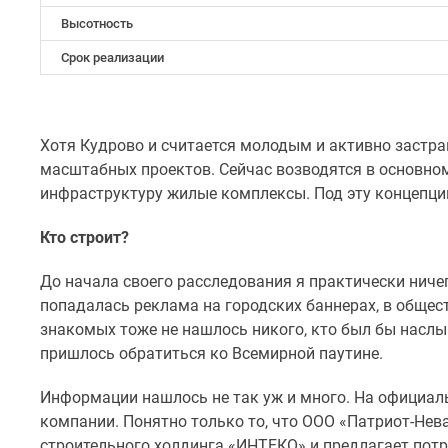
Коттеджные
Высотность
поселки
в
Срок реализации
Санкт-
Петербурге
Коттеджные
поселки
Хотя Кудрово и считается молодым и активно застр
в
масштабных проектов. Сейчас возводятся в основно
Ленинградской
инфраструктуру жилые комплексы. Под эту концепци
обл
Готовые
коттеджные
Кто строит?
поселки
Строящиеся
До начала своего расследования я практически ниче
коттеджные
попадалась реклама на городских баннерах, в общес
поселки
знакомых тоже не нашлось никого, кто был бы насл
Коттеджные
пришлось обратиться ко Всемирной паутине.
поселки
у
леса
Информации нашлось не так уж и много. На официал
Коттеджные
компании. Понятно только то, что ООО «Патриот-Нева»
поселки
строительного холдинга «ИНТЕКО» и предлагает пот