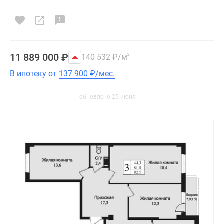
11 889 000
₽
140 532
₽
/м
2
В ипотеку от
137 900
₽
/мес.
обновлено 25 июня