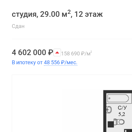
2
студия, 29.00 м
, 12 этаж
Сдан
4 602 000
₽
158 690
₽
/м
2
В ипотеку от
48 556
₽
/мес.