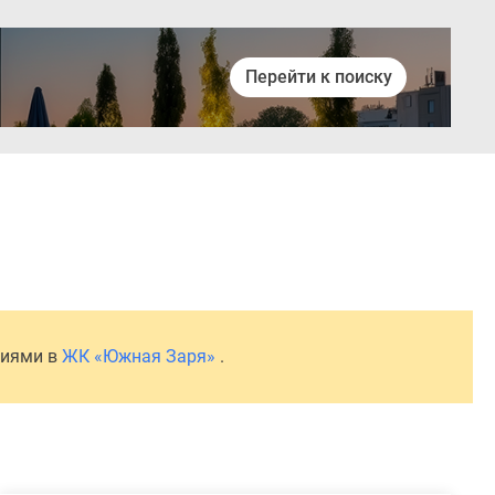
Перейти к поиску
Войти
ниями в
ЖК «Южная Заря»
.