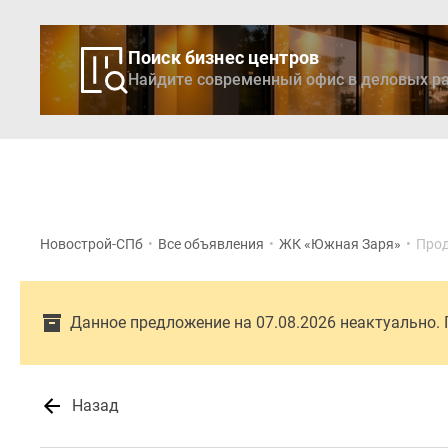
Поиск бизнес центров
Найдите современный офис в деловых ра
Новостройки
Кварти
Новострой-СПб
•
Все объявления
•
ЖК «Южная Заря»
•
Прод
Данное предложение на 07.08.2026 неактуально.
Назад