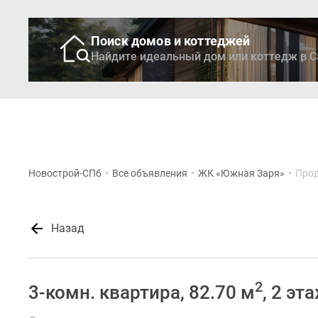
Поиск домов и коттеджей
Найдите идеальный дом или коттедж в С
Новостройки
Кварти
Новострой-СПб
•
Все объявления
•
ЖК «Южная Заря»
•
Прод
Назад
2
3-комн. квартира, 82.70 м
, 2 эт