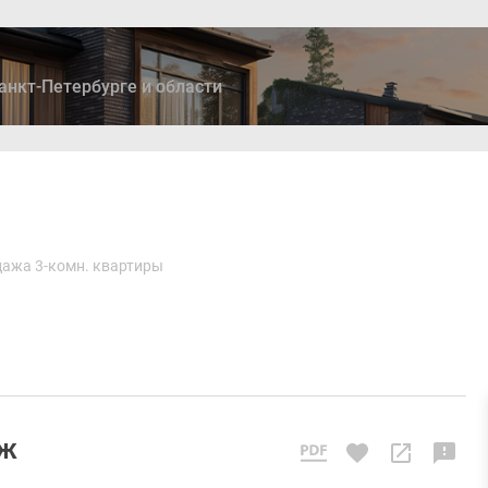
анкт-Петербурге и области
ры
Дома и коттеджи
Ипотека
Медиа
Консультация
ажа 3-комн. квартиры
аж