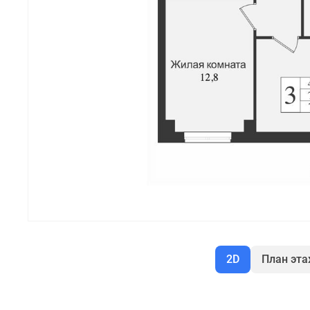
2D
План эт