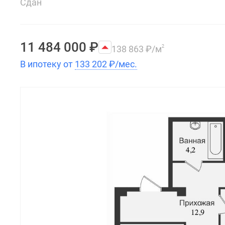
Сдан
11 484 000
₽
138 863
₽
/м
2
В ипотеку от
133 202
₽
/мес.