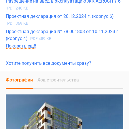
Разрешение на ввод в эксплуатацию ЖК AEROCITY 6
PDF 240 KB
Проектная декларация от 28.12.2024 г. (корпус 6)
PDF 369 KB
Проектная декларация № 78-001803 от 10.11.2023 г.
(корпус 4)
PDF 489 KB
Показать ещё
Хотите получить все документы сразу?
Фотографии
Ход строительства