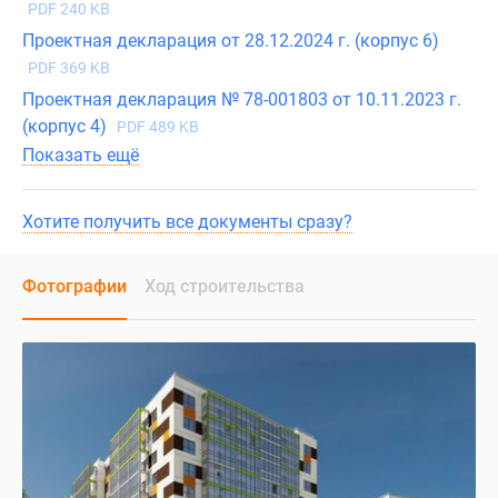
PDF 240 KB
Проектная декларация от 28.12.2024 г. (корпус 6)
PDF 369 KB
Проектная декларация № 78-001803 от 10.11.2023 г.
(корпус 4)
PDF 489 KB
Показать ещё
Хотите получить все документы сразу?
Фотографии
Ход строительства