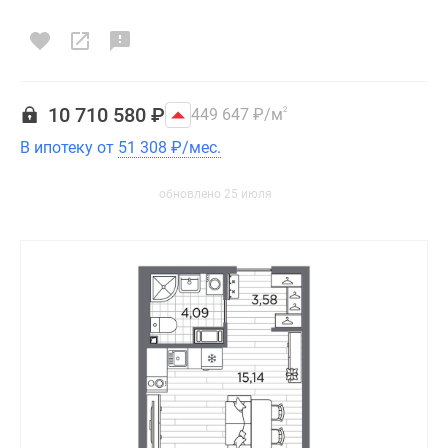
10 710 580
₽
449 647
₽
/м
2
В ипотеку от
51 308
₽
/мес.
обновлено 25 июля