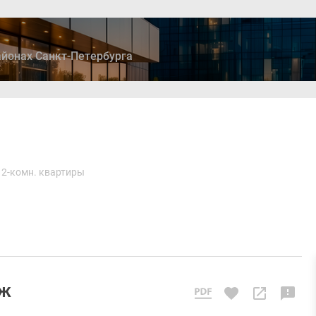
йонах Санкт-Петербурга
ры
Дома и коттеджи
Ипотека
Медиа
Консультация
2-комн. квартиры
аж