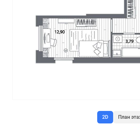
2D
План эт