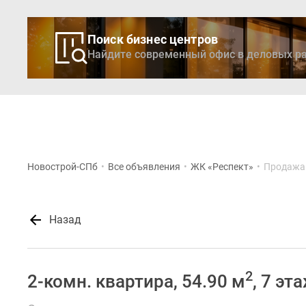
Поиск бизнес центров
Найдите современный офис в деловых ра
Новостройки
Кварти
Новострой-СПб
•
Все объявления
•
ЖК «Респект»
•
Продажа 
Назад
2
2-комн. квартира, 54.90 м
, 7 эт