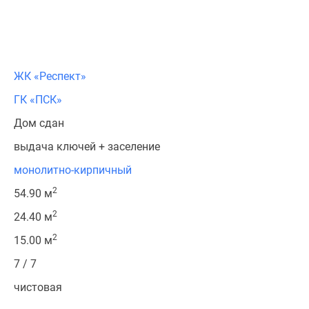
ЖК «Респект»
ГК «ПСК»
Дом сдан
выдача ключей + заселение
монолитно-кирпичный
2
54.90 м
2
24.40 м
2
15.00 м
7 / 7
чистовая