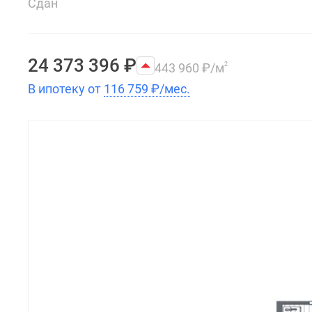
Сдан
24 373 396
₽
443 960
₽
/м
2
В ипотеку от
116 759
₽
/мес.