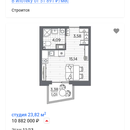
В ипотеку от 51 891
₽
/мес
Строится
2
студия 23,82 м
10 882 000
₽
Этаж
11/13