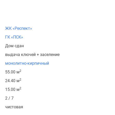
ЖК «Респект»
ГК «ПСК»
Дом сдан
выдача ключей + заселение
монолитно-кирпичный
2
55.00 м
2
24.40 м
2
15.00 м
2 / 7
чистовая