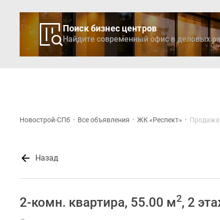
Поиск бизнес центров
Найдите современный офис в деловых ра
Новостройки
Кварти
Новострой-СПб
•
Все объявления
•
ЖК «Респект»
•
Продажа 
Назад
2
2-комн. квартира, 55.00 м
, 2 эт