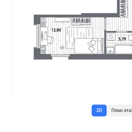
2D
План эт