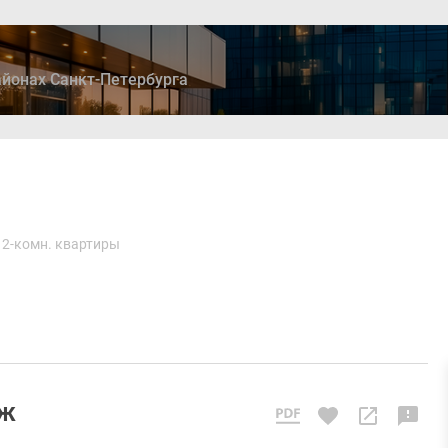
йонах Санкт-Петербурга
ры
Дома и коттеджи
Ипотека
Медиа
Консультация
2-комн. квартиры
аж