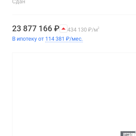
Сдан
23 877 166
₽
434 130
₽
/м
2
В ипотеку от
114 381
₽
/мес.