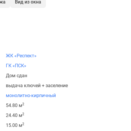
ажа
Вид из окна
ЖК «Респект»
ГК «ПСК»
Дом сдан
выдача ключей + заселение
монолитно-кирпичный
2
54.80 м
2
24.40 м
2
15.00 м