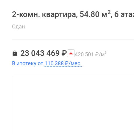
2
2-комн. квартира, 54.80 м
, 6 эт
Сдан
23 043 469
₽
420 501
₽
/м
2
В ипотеку от
110 388
₽
/мес.