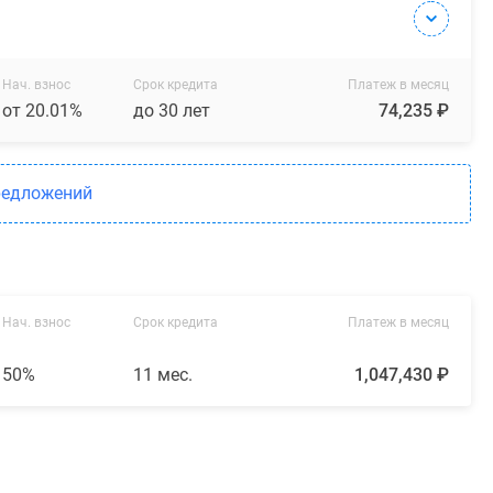
Нач. взнос
Срок кредита
Платеж в месяц
от 20.01%
до 30 лет
74,235 ₽
редложений
Нач. взнос
Срок кредита
Платеж в месяц
50%
11 мес.
1,047,430 ₽