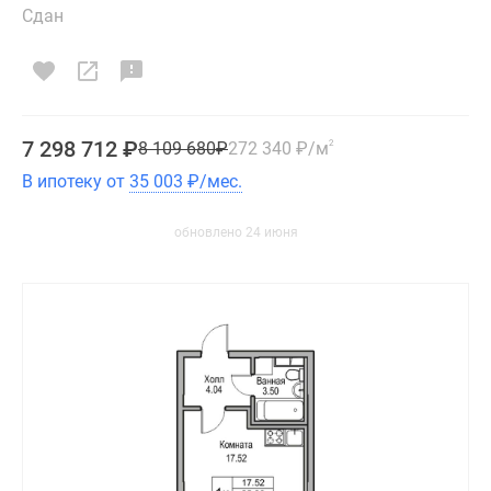
Сдан
7 298 712
₽
8 109 680
₽
272 340
₽
/м
2
В ипотеку от
35 003
₽
/мес.
обновлено 24 июня