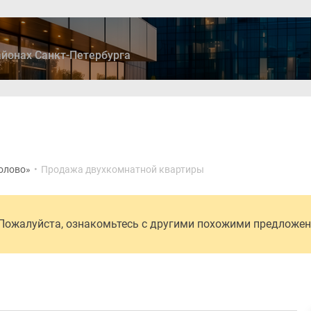
йонах Санкт-Петербурга
ры
Дома и коттеджи
Ипотека
Медиа
Консультация
олово»
•
Продажа двухкомнатной квартиры
 Пожалуйста, ознакомьтесь с другими похожими предложе