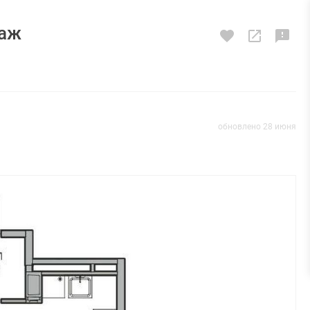
таж
обновлено 28 июня