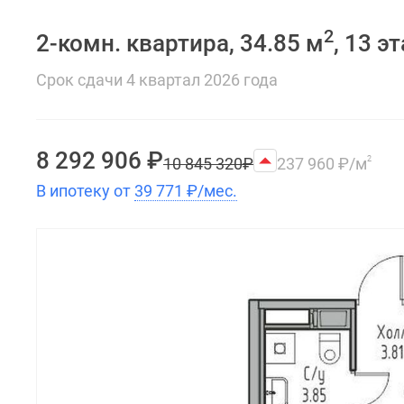
2
2-комн. квартира, 34.85 м
, 13 э
Срок сдачи 4 квартал 2026 года
8 292 906
₽
10 845 320
₽
237 960
₽
/м
2
В ипотеку от
39 771
₽
/мес.