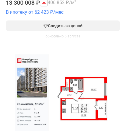
13 300 008
₽
406 852
₽
/м
2
В ипотеку от
62 423
₽
/мес.
Следить за ценой
обновлено 6 августа