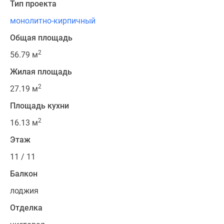
Квартиры
Тип проекта
со
монолитно-кирпичный
скидками
Общая площадь
до
25%
2
56.79 м
Новостройки
Жилая площадь
премиум-
класса
2
27.19 м
Новостройки
Площадь кухни
бизнес-
2
класса
16.13 м
Дома
Этаж
и
11 / 11
коттеджи
Коттеджные
Балкон
поселки
лоджия
в
Санкт-
Отделка
Петербурге