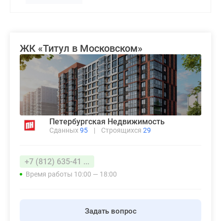
комнатные
и
более
Готовые
ЖК «Титул в Московском»
новостройки
3-
комнатные
Военная
ипотека
Покупателю
Петербургская Недвижимость
Новостройки
Сданных
95
|
Строящихся
29
Санкт-
Петербурга
Видеообзор
+7 (812) 635-41 ...
новостроек
Время работы 10:00 — 18:00
Семейная
ипотека
Аналитика
Задать вопрос
рынка