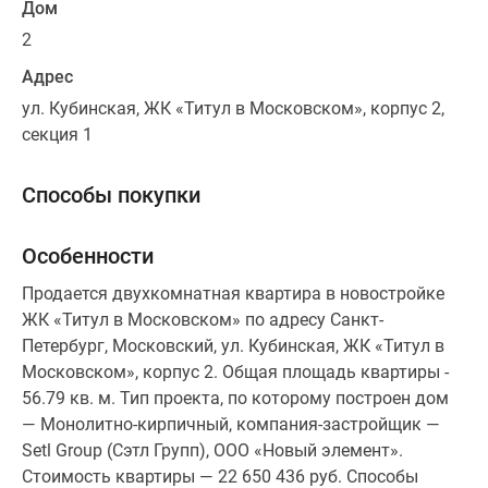
Дом
Коттеджные
2
поселки
в
Адрес
ипотеку
ул. Кубинская, ЖК «Титул в Московском», корпус 2,
Бизнес-
секция 1
центры
Коттеджи
Способы покупки
Траншевая
ипотека
Скидки
и
акции
Макс
Рассрочка
Особенности
Продается двухкомнатная квартира в новостройке
ЖК «Титул в Московском» по адресу Санкт-
Петербург, Московский, ул. Кубинская, ЖК «Титул в