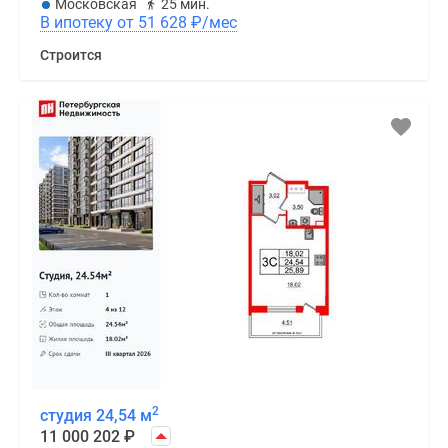
2
студия 24,53 м
11 000 098
₽
Этаж
12/12
балкон
СПБ, ЖК «Титул в Московском»
Московская
25 мин.
В ипотеку от 51 628
₽
/мес
Строится