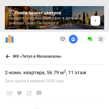
Поиск бизнес центров
Найдите современный офис в деловых
районах Санкт-Петербурга
Новостройки
Квартиры
Ипотека
Медиа
ЖК «Титул в Московском»
О
проекте
Контакты
2
2-комн. квартира, 56.79 м
, 11 этаж
Реклама
Срок сдачи 4 квартал 2028 года
на
сайте
Vk
Дзен
Продавцы