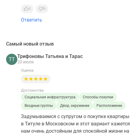
Перспективный район, активно застраивается.
В будущем, когда на место промок придут
новые ЖК, будет обжитое место с кучей
инфраструктуры.
0
0
Ответить
Самый новый отзыв
Трифоновы Татьяна и Тарас
ТТ
20 июля
Оценка:
Достоинства
Социальная инфраструктура
Способы покупки