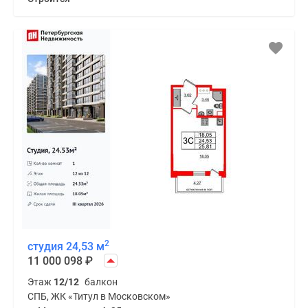
Этаж
2/12
лоджия
СПБ, ЖК «Титул в Московском»
Московская
25 мин.
В ипотеку от 43 415
₽
/мес
Строится