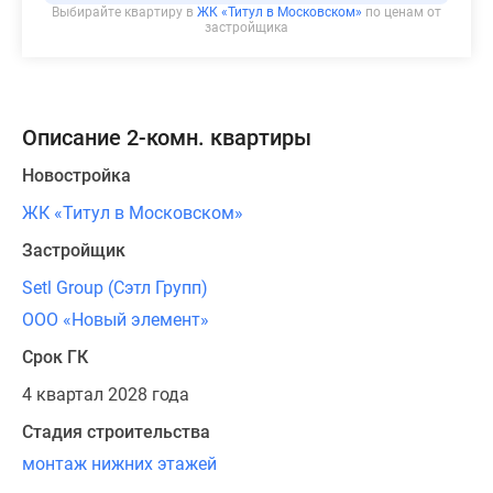
Выбирайте квартиру в
ЖК «Титул в Московском»
по ценам от
Панорамы
застройщика
новостроек
1-
комнатные
Субсидированная
Описание 2-комн. квартиры
застройщиком
Новостройка
Мнение
эксперта
ЖК «Титул в Московском»
Студии
Застройщик
Ипотечный
калькулятор
Setl Group (Сэтл Групп)
Новости
ООО «Новый элемент»
недвижимости
Срок ГК
Новостройки
Ленинградской
4 квартал 2028 года
области
Стадия строительства
ИТ-
монтаж нижних этажей
ипотека