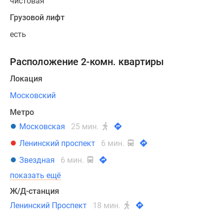
чистовая
Коттеджные
Грузовой лифт
поселки
в
есть
Ленинградской
обл
Расположение 2-комн. квартиры
Готовые
коттеджные
Локация
поселки
Московский
Строящиеся
Метро
коттеджные
поселки
Московская
25 мин.
Коттеджные
Ленинский проспект
6 мин.
поселки
Звездная
6 мин.
у
леса
показать ещё
Коттеджные
Ж/Д-станция
поселки
Ленинский Проспект
18 мин.
у
водоема