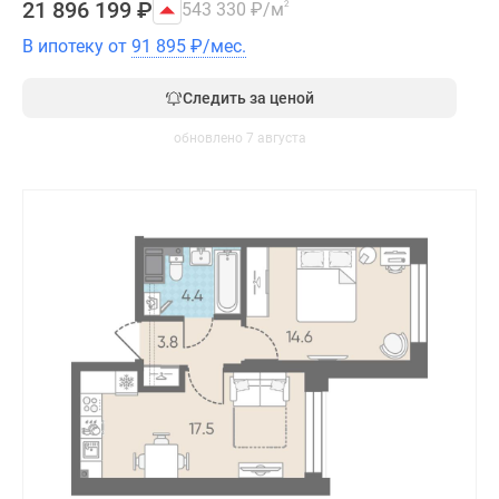
21 896 199
₽
543 330
₽
/м
2
В ипотеку от
91 895
₽
/мес.
Следить за ценой
обновлено 7 августа