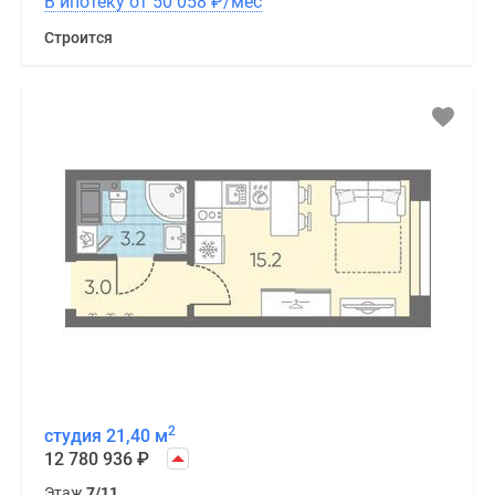
В ипотеку от 50 058
₽
/мес
Строится
2
студия 21,40 м
12 780 936
₽
Этаж
7/11