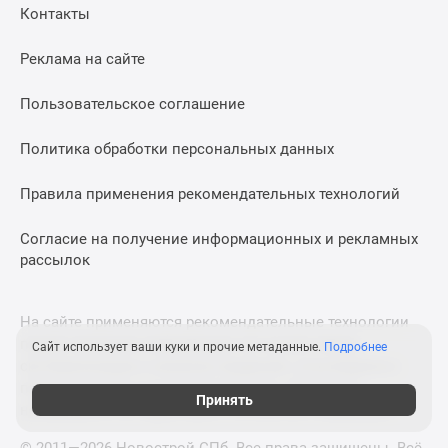
Контакты
Реклама на сайте
Пользовательское соглашение
Политика обработки персональных данных
Правила применения рекомендательных технологий
Согласие на получение информационных и рекламных
рассылок
На сайте применяются рекомендательные технологии
предоставления информации на основе сбора,
Сайт использует ваши куки и прочие метаданные.
Подробнее
систематизации и анализа сведений, относящихся к
предпочтениям пользователей сети «Интернет»,
Принять
находящихся на территории Российской Федерации.
© 2011—2026 Новострой-СПб. Все права защищены. Всё,